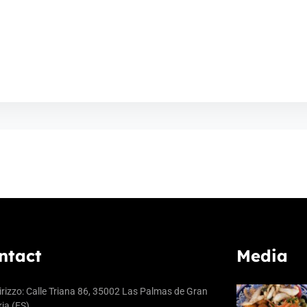
ntact
Media
irizzo: Calle Triana 86, 35002 Las Palmas de Gran
ia (ES)