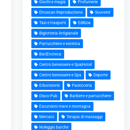
Giochi e magia
Profumerie
Etruscan Reproductions
Souvenir
Taxi e trasporti
Edilizia
Bigiotteria Artigianale
Parrucchiere e estetica
Bar|Enoteca
Centro benessere e Spa|Hotel
Centro benessere e Spa
Deporte
Erboristerie
Pasticceria
Disco-Pub
Barbiere e parrucchiere
Escursioni mare e montagna
Mercato
Terapia di massaggi
Noleggio barche