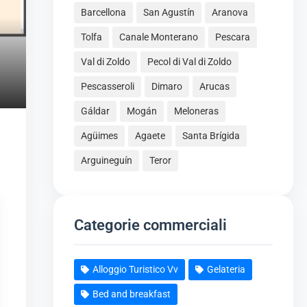
Barcellona
San Agustín
Aranova
Tolfa
Canale Monterano
Pescara
Val di Zoldo
Pecol di Val di Zoldo
Pescasseroli
Dimaro
Arucas
Gáldar
Mogán
Meloneras
Agüimes
Agaete
Santa Brígida
Arguineguín
Teror
Categorie commerciali
Alloggio Turistico Vv
Gelateria
Bed and breakfast