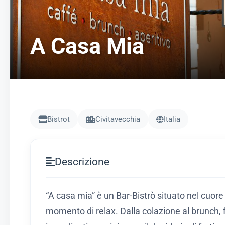
A Casa Mia
Bistrot
Civitavecchia
Italia
Descrizione
“A casa mia” è un Bar-Bistrò situato nel cuor
momento di relax. Dalla colazione al brunch, f