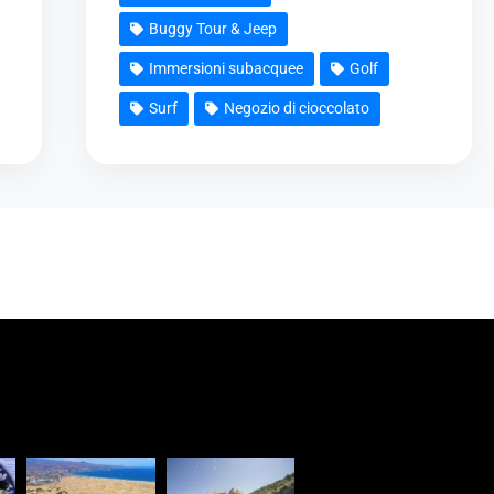
Buggy Tour & Jeep
Immersioni subacquee
Golf
Surf
Negozio di cioccolato