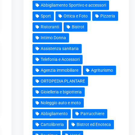
Abbigliamento Sportivo e accessori
Sport
Ottica e Foto
Pizzeria
Ristoranti
Bistrot
Intimo Donna
Assistenza sanitaria
Telefonia e Accessori
Agenzia immobiliare
Agriturismo
ORTOPEDIA PLANTARE
Gioielleria e bigiotteria
Noleggio auto e moto
Abbigliamento
Parrucchiere
Cartolibreria
Bistrot ed Enoteca