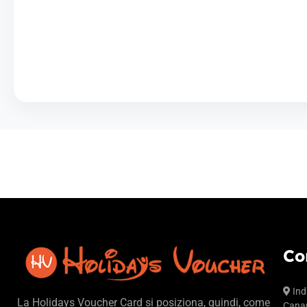
Co
Ind
La Holidays Voucher Card si posiziona, quindi, come
Canar