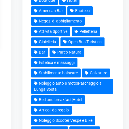
Boutique
Hotel
American Bar
Enoteca
Negozi di abbigliamento
Attività Sportive
Pelletteria
Gioielleria
Open Bus Turistico
Bar
Parco Natura
Estetica e massaggi
Stabilimento balneare
Calzature
Noleggio auto e moto|Parcheggio a
Lunga Sosta
Bed and breakfast|Hotel
Articoli da regalo
Noleggio Scooter Vespe e Bike