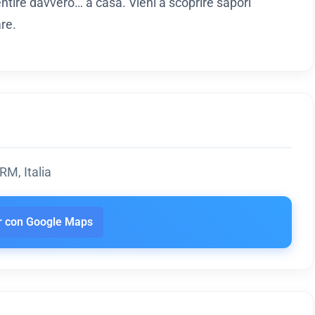
sentire davvero… a casa. Vieni a scoprire sapori
re.
RM, Italia
 con Google Maps