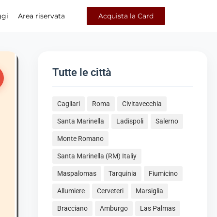
ggi
Area riservata
Acquista la Card
Tutte le città
Cagliari
Roma
Civitavecchia
Santa Marinella
Ladispoli
Salerno
Monte Romano
Santa Marinella (RM) Italiy
Maspalomas
Tarquinia
Fiumicino
Allumiere
Cerveteri
Marsiglia
Bracciano
Amburgo
Las Palmas