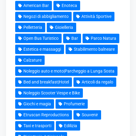
American Bar
Enoteca
Negozi di abbigliamento
Attività Sportive
Pelletteria
Gioielleria
Open Bus Turistico
Bar
Parco Natura
Estetica e massaggi
Stabilimento balneare
Calzature
Noleggio auto e moto|Parcheggio a Lunga Sosta
Bed and breakfast|Hotel
Articoli da regalo
Noleggio Scooter Vespe e Bike
Giochi e magia
Profumerie
Etruscan Reproductions
Souvenir
Taxi e trasporti
Edilizia