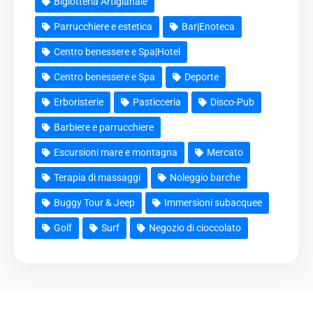
Bigiotteria Artigianale
Parrucchiere e estetica
Bar|Enoteca
Centro benessere e Spa|Hotel
Centro benessere e Spa
Deporte
Erboristerie
Pasticceria
Disco-Pub
Barbiere e parrucchiere
Escursioni mare e montagna
Mercato
Terapia di massaggi
Noleggio barche
Buggy Tour & Jeep
Immersioni subacquee
Golf
Surf
Negozio di cioccolato