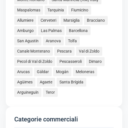
Maspalomas
Tarquinia
Fiumicino
Allumiere
Cerveteri
Marsiglia
Bracciano
Amburgo
Las Palmas
Barcellona
San Agustín
Aranova
Tolfa
Canale Monterano
Pescara
Val di Zoldo
Pecol di Val di Zoldo
Pescasseroli
Dimaro
Arucas
Gáldar
Mogán
Meloneras
Agüimes
Agaete
Santa Brígida
Arguineguín
Teror
Categorie commerciali