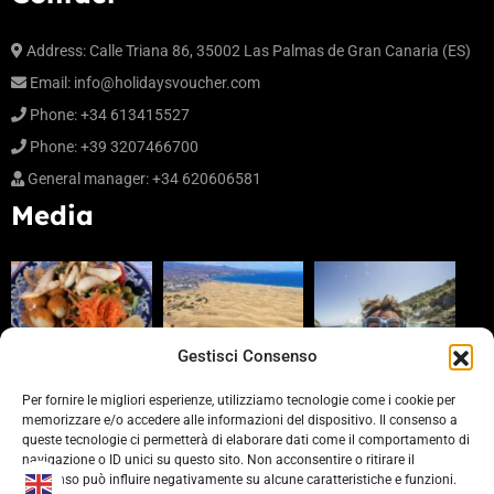
Address:
Calle Triana 86, 35002 Las Palmas de Gran Canaria (ES)
Email:
info@holidaysvoucher.com
Phone:
+34 613415527
Phone:
+39 3207466700
General manager:
+34 620606581
Media
Gestisci Consenso
Per fornire le migliori esperienze, utilizziamo tecnologie come i cookie per
memorizzare e/o accedere alle informazioni del dispositivo. Il consenso a
queste tecnologie ci permetterà di elaborare dati come il comportamento di
Partners
navigazione o ID unici su questo sito. Non acconsentire o ritirare il
consenso può influire negativamente su alcune caratteristiche e funzioni.
https://www.laprovinciacv.it/