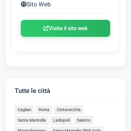
Sito Web
Visita il sito web
Tutte le città
Cagliari
Roma
Civitavecchia
Santa Marinella
Ladispoli
Salerno
Monte Romano
Santa Marinella (RM) Italiy