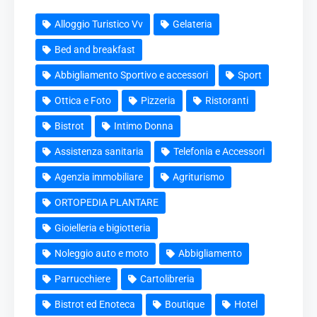
Alloggio Turistico Vv
Gelateria
Bed and breakfast
Abbigliamento Sportivo e accessori
Sport
Ottica e Foto
Pizzeria
Ristoranti
Bistrot
Intimo Donna
Assistenza sanitaria
Telefonia e Accessori
Agenzia immobiliare
Agriturismo
ORTOPEDIA PLANTARE
Gioielleria e bigiotteria
Noleggio auto e moto
Abbigliamento
Parrucchiere
Cartolibreria
Bistrot ed Enoteca
Boutique
Hotel