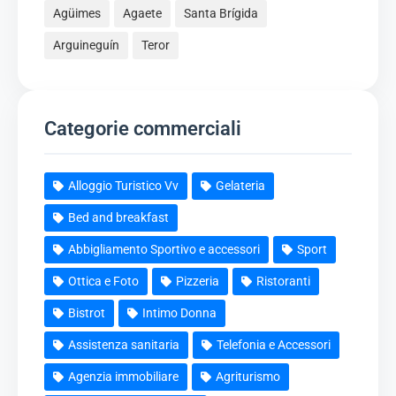
Agüimes
Agaete
Santa Brígida
Arguineguín
Teror
Categorie commerciali
Alloggio Turistico Vv
Gelateria
Bed and breakfast
Abbigliamento Sportivo e accessori
Sport
Ottica e Foto
Pizzeria
Ristoranti
Bistrot
Intimo Donna
Assistenza sanitaria
Telefonia e Accessori
Agenzia immobiliare
Agriturismo