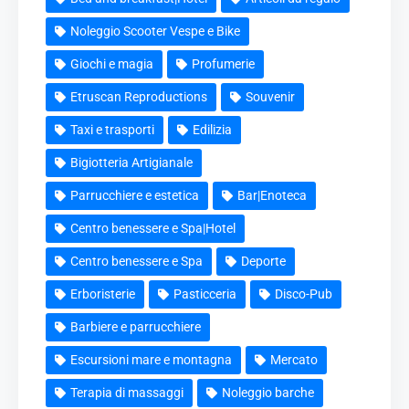
Noleggio Scooter Vespe e Bike
Giochi e magia
Profumerie
Etruscan Reproductions
Souvenir
Taxi e trasporti
Edilizia
Bigiotteria Artigianale
Parrucchiere e estetica
Bar|Enoteca
Centro benessere e Spa|Hotel
Centro benessere e Spa
Deporte
Erboristerie
Pasticceria
Disco-Pub
Barbiere e parrucchiere
Escursioni mare e montagna
Mercato
Terapia di massaggi
Noleggio barche