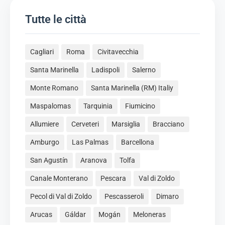
Tutte le città
Cagliari
Roma
Civitavecchia
Santa Marinella
Ladispoli
Salerno
Monte Romano
Santa Marinella (RM) Italiy
Maspalomas
Tarquinia
Fiumicino
Allumiere
Cerveteri
Marsiglia
Bracciano
Amburgo
Las Palmas
Barcellona
San Agustín
Aranova
Tolfa
Canale Monterano
Pescara
Val di Zoldo
Pecol di Val di Zoldo
Pescasseroli
Dimaro
Arucas
Gáldar
Mogán
Meloneras