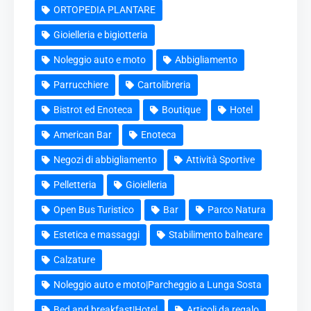
ORTOPEDIA PLANTARE
Gioielleria e bigiotteria
Noleggio auto e moto
Abbigliamento
Parrucchiere
Cartolibreria
Bistrot ed Enoteca
Boutique
Hotel
American Bar
Enoteca
Negozi di abbigliamento
Attività Sportive
Pelletteria
Gioielleria
Open Bus Turistico
Bar
Parco Natura
Estetica e massaggi
Stabilimento balneare
Calzature
Noleggio auto e moto|Parcheggio a Lunga Sosta
Bed and breakfast|Hotel
Articoli da regalo