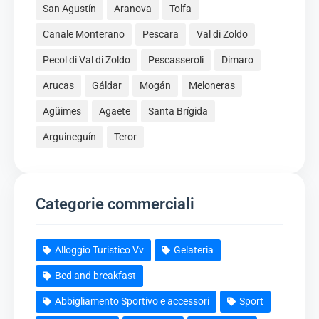
San Agustín
Aranova
Tolfa
Canale Monterano
Pescara
Val di Zoldo
Pecol di Val di Zoldo
Pescasseroli
Dimaro
Arucas
Gáldar
Mogán
Meloneras
Agüimes
Agaete
Santa Brígida
Arguineguín
Teror
Categorie commerciali
Alloggio Turistico Vv
Gelateria
Bed and breakfast
Abbigliamento Sportivo e accessori
Sport