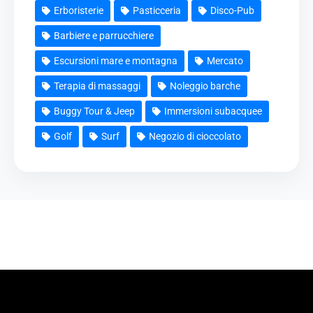
Erboristerie
Pasticceria
Disco-Pub
Barbiere e parrucchiere
Escursioni mare e montagna
Mercato
Terapia di massaggi
Noleggio barche
Buggy Tour & Jeep
Immersioni subacquee
Golf
Surf
Negozio di cioccolato