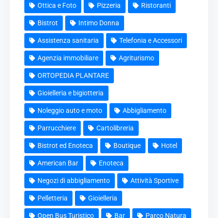
Ottica e Foto
Pizzeria
Ristoranti
Bistrot
Intimo Donna
Assistenza sanitaria
Telefonia e Accessori
Agenzia immobiliare
Agriturismo
ORTOPEDIA PLANTARE
Gioielleria e bigiotteria
Noleggio auto e moto
Abbigliamento
Parrucchiere
Cartolibreria
Bistrot ed Enoteca
Boutique
Hotel
American Bar
Enoteca
Negozi di abbigliamento
Attività Sportive
Pelletteria
Gioielleria
Open Bus Turistico
Bar
Parco Natura