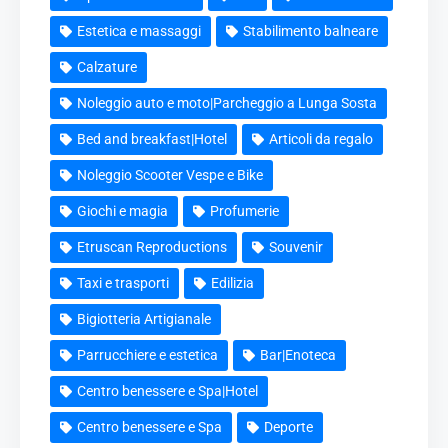
Estetica e massaggi
Stabilimento balneare
Calzature
Noleggio auto e moto|Parcheggio a Lunga Sosta
Bed and breakfast|Hotel
Articoli da regalo
Noleggio Scooter Vespe e Bike
Giochi e magia
Profumerie
Etruscan Reproductions
Souvenir
Taxi e trasporti
Edilizia
Bigiotteria Artigianale
Parrucchiere e estetica
Bar|Enoteca
Centro benessere e Spa|Hotel
Centro benessere e Spa
Deporte