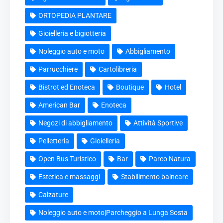
ORTOPEDIA PLANTARE
Gioielleria e bigiotteria
Noleggio auto e moto
Abbigliamento
Parrucchiere
Cartolibreria
Bistrot ed Enoteca
Boutique
Hotel
American Bar
Enoteca
Negozi di abbigliamento
Attività Sportive
Pelletteria
Gioielleria
Open Bus Turistico
Bar
Parco Natura
Estetica e massaggi
Stabilimento balneare
Calzature
Noleggio auto e moto|Parcheggio a Lunga Sosta