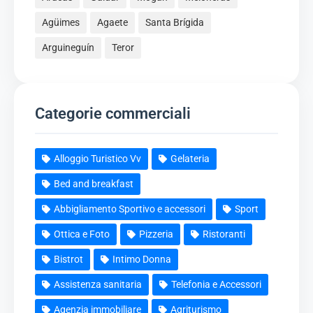
Agüimes
Agaete
Santa Brígida
Arguineguín
Teror
Categorie commerciali
Alloggio Turistico Vv
Gelateria
Bed and breakfast
Abbigliamento Sportivo e accessori
Sport
Ottica e Foto
Pizzeria
Ristoranti
Bistrot
Intimo Donna
Assistenza sanitaria
Telefonia e Accessori
Agenzia immobiliare
Agriturismo