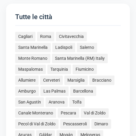
Tutte le città
Cagliari
Roma
Civitavecchia
Santa Marinella
Ladispoli
Salerno
Monte Romano
Santa Marinella (RM) Italiy
Maspalomas
Tarquinia
Fiumicino
Allumiere
Cerveteri
Marsiglia
Bracciano
Amburgo
Las Palmas
Barcellona
San Agustín
Aranova
Tolfa
Canale Monterano
Pescara
Val di Zoldo
Pecol di Val di Zoldo
Pescasseroli
Dimaro
Arucas
Gáldar
Mogán
Meloneras