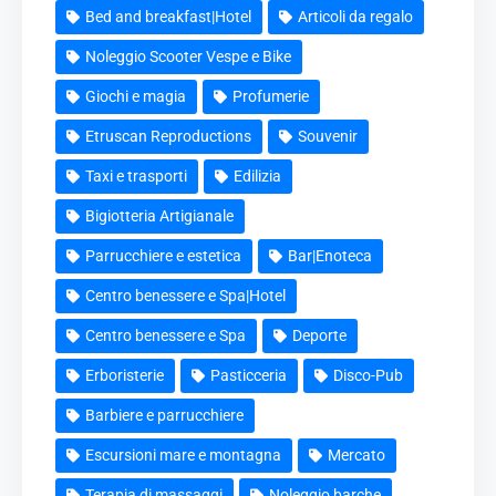
Bed and breakfast|Hotel
Articoli da regalo
Noleggio Scooter Vespe e Bike
Giochi e magia
Profumerie
Etruscan Reproductions
Souvenir
Taxi e trasporti
Edilizia
Bigiotteria Artigianale
Parrucchiere e estetica
Bar|Enoteca
Centro benessere e Spa|Hotel
Centro benessere e Spa
Deporte
Erboristerie
Pasticceria
Disco-Pub
Barbiere e parrucchiere
Escursioni mare e montagna
Mercato
Terapia di massaggi
Noleggio barche