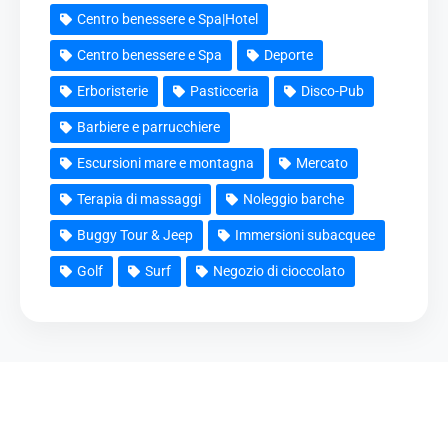
Centro benessere e Spa|Hotel
Centro benessere e Spa
Deporte
Erboristerie
Pasticceria
Disco-Pub
Barbiere e parrucchiere
Escursioni mare e montagna
Mercato
Terapia di massaggi
Noleggio barche
Buggy Tour & Jeep
Immersioni subacquee
Golf
Surf
Negozio di cioccolato