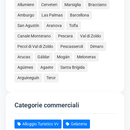
Allumiere
Cerveteri
Marsiglia
Bracciano
Amburgo
Las Palmas
Barcellona
San Agustín
Aranova
Tolfa
Canale Monterano
Pescara
Val di Zoldo
Pecol di Val di Zoldo
Pescasseroli
Dimaro
Arucas
Gáldar
Mogán
Meloneras
Agüimes
Agaete
Santa Brígida
Arguineguín
Teror
Categorie commerciali
Alloggio Turistico Vv
Gelateria