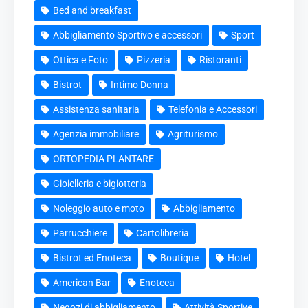
Bed and breakfast
Abbigliamento Sportivo e accessori
Sport
Ottica e Foto
Pizzeria
Ristoranti
Bistrot
Intimo Donna
Assistenza sanitaria
Telefonia e Accessori
Agenzia immobiliare
Agriturismo
ORTOPEDIA PLANTARE
Gioielleria e bigiotteria
Noleggio auto e moto
Abbigliamento
Parrucchiere
Cartolibreria
Bistrot ed Enoteca
Boutique
Hotel
American Bar
Enoteca
Negozi di abbigliamento
Attività Sportive