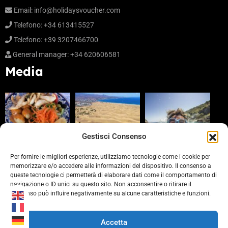
Email:
info@holidaysvoucher.com
Telefono: +34 613415527
Telefono: +39 3207466700
General manager: +34 620606581
Media
Gestisci Consenso
Per fornire le migliori esperienze, utilizziamo tecnologie come i cookie per
memorizzare e/o accedere alle informazioni del dispositivo. Il consenso a
queste tecnologie ci permetterà di elaborare dati come il comportamento di
Partners
navigazione o ID unici su questo sito. Non acconsentire o ritirare il
consenso può influire negativamente su alcune caratteristiche e funzioni.
https://www.laprovinciacv.it/
https://www.civonline.it/
Accetta