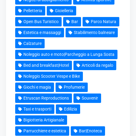
Pelletteria
Gioielleria
Open Bus Turistico
Bar
Parco Natura
Estetica e massaggi
Stabilimento balneare
Calzature
Noleggio auto e moto|Parcheggio a Lunga Sosta
Bed and breakfast|Hotel
Articoli da regalo
Noleggio Scooter Vespe e Bike
Giochi e magia
Profumerie
Etruscan Reproductions
Souvenir
Taxi e trasporti
Edilizia
Bigiotteria Artigianale
Parrucchiere e estetica
Bar|Enoteca