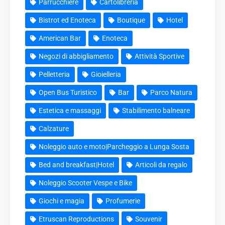
Parrucchiere
Cartolibreria
Bistrot ed Enoteca
Boutique
Hotel
American Bar
Enoteca
Negozi di abbigliamento
Attività Sportive
Pelletteria
Gioielleria
Open Bus Turistico
Bar
Parco Natura
Estetica e massaggi
Stabilimento balneare
Calzature
Noleggio auto e moto|Parcheggio a Lunga Sosta
Bed and breakfast|Hotel
Articoli da regalo
Noleggio Scooter Vespe e Bike
Giochi e magia
Profumerie
Etruscan Reproductions
Souvenir