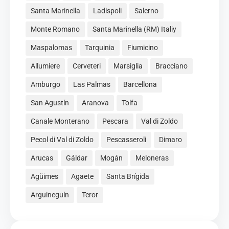
Santa Marinella
Ladispoli
Salerno
Monte Romano
Santa Marinella (RM) Italiy
Maspalomas
Tarquinia
Fiumicino
Allumiere
Cerveteri
Marsiglia
Bracciano
Amburgo
Las Palmas
Barcellona
San Agustín
Aranova
Tolfa
Canale Monterano
Pescara
Val di Zoldo
Pecol di Val di Zoldo
Pescasseroli
Dimaro
Arucas
Gáldar
Mogán
Meloneras
Agüimes
Agaete
Santa Brígida
Arguineguín
Teror