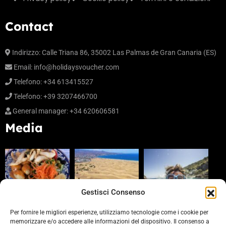
Contact
Indirizzo: Calle Triana 86, 35002 Las Palmas de Gran Canaria (ES)
Email:
info@holidaysvoucher.com
Telefono: +34 613415527
Telefono: +39 3207466700
General manager: +34 620606581
Media
Gestisci Consenso
Per fornire le migliori esperienze, utilizziamo tecnologie come i cookie per
memorizzare e/o accedere alle informazioni del dispositivo. Il consenso a