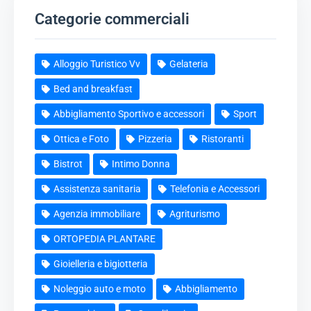
Categorie commerciali
Alloggio Turistico Vv
Gelateria
Bed and breakfast
Abbigliamento Sportivo e accessori
Sport
Ottica e Foto
Pizzeria
Ristoranti
Bistrot
Intimo Donna
Assistenza sanitaria
Telefonia e Accessori
Agenzia immobiliare
Agriturismo
ORTOPEDIA PLANTARE
Gioielleria e bigiotteria
Noleggio auto e moto
Abbigliamento