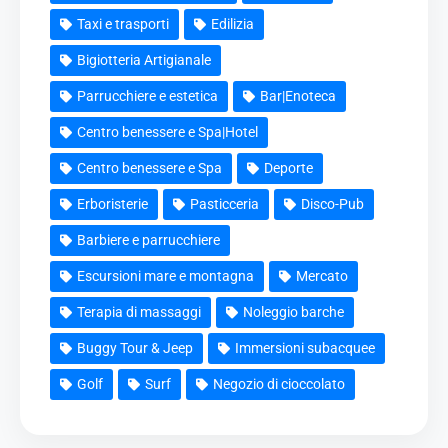
Taxi e trasporti
Edilizia
Bigiotteria Artigianale
Parrucchiere e estetica
Bar|Enoteca
Centro benessere e Spa|Hotel
Centro benessere e Spa
Deporte
Erboristerie
Pasticceria
Disco-Pub
Barbiere e parrucchiere
Escursioni mare e montagna
Mercato
Terapia di massaggi
Noleggio barche
Buggy Tour & Jeep
Immersioni subacquee
Golf
Surf
Negozio di cioccolato