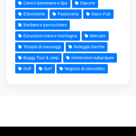
Centro benessere e Spa
Deporte
Erboristerie
Pasticceria
Disco-Pub
Barbiere e parrucchiere
Escursioni mare e montagna
Mercato
Terapia di massaggi
Noleggio barche
Buggy Tour & Jeep
Immersioni subacquee
Golf
Surf
Negozio di cioccolato