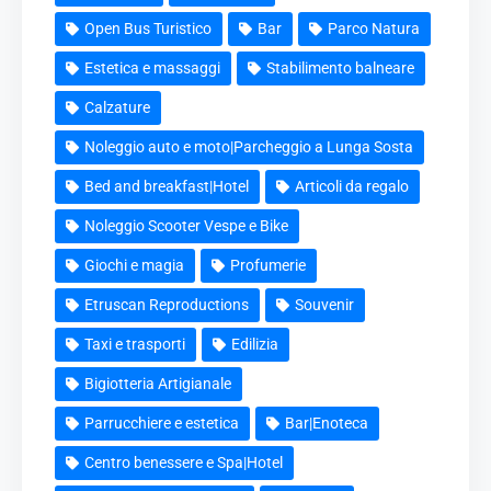
Open Bus Turistico
Bar
Parco Natura
Estetica e massaggi
Stabilimento balneare
Calzature
Noleggio auto e moto|Parcheggio a Lunga Sosta
Bed and breakfast|Hotel
Articoli da regalo
Noleggio Scooter Vespe e Bike
Giochi e magia
Profumerie
Etruscan Reproductions
Souvenir
Taxi e trasporti
Edilizia
Bigiotteria Artigianale
Parrucchiere e estetica
Bar|Enoteca
Centro benessere e Spa|Hotel