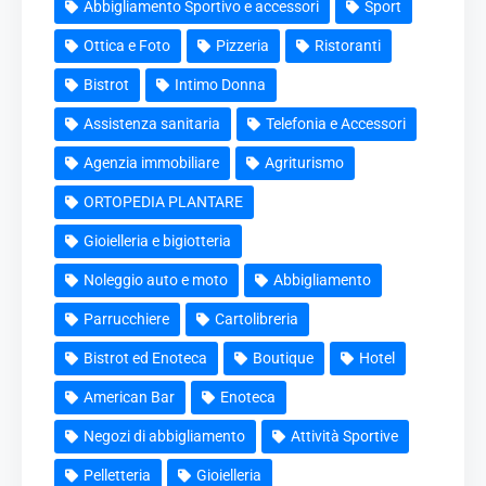
Abbigliamento Sportivo e accessori
Sport
Ottica e Foto
Pizzeria
Ristoranti
Bistrot
Intimo Donna
Assistenza sanitaria
Telefonia e Accessori
Agenzia immobiliare
Agriturismo
ORTOPEDIA PLANTARE
Gioielleria e bigiotteria
Noleggio auto e moto
Abbigliamento
Parrucchiere
Cartolibreria
Bistrot ed Enoteca
Boutique
Hotel
American Bar
Enoteca
Negozi di abbigliamento
Attività Sportive
Pelletteria
Gioielleria