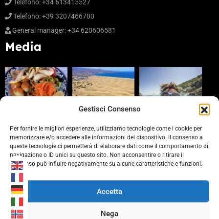
Telefono: +34 613415527
Telefono: +39 3207466700
General manager: +34 620606581
Media
Gestisci Consenso
Per fornire le migliori esperienze, utilizziamo tecnologie come i cookie per
memorizzare e/o accedere alle informazioni del dispositivo. Il consenso a
queste tecnologie ci permetterà di elaborare dati come il comportamento di
Partners
navigazione o ID unici su questo sito. Non acconsentire o ritirare il
consenso può influire negativamente su alcune caratteristiche e funzioni.
https://www.laprovinciacv.it/
https://www.civonline.it/
Accetta
https://b-rewards.it/
Nega