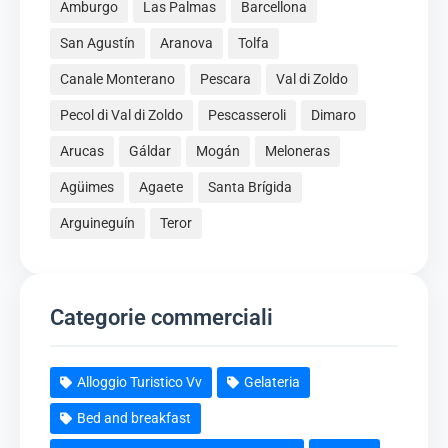
Amburgo
Las Palmas
Barcellona
San Agustín
Aranova
Tolfa
Canale Monterano
Pescara
Val di Zoldo
Pecol di Val di Zoldo
Pescasseroli
Dimaro
Arucas
Gáldar
Mogán
Meloneras
Agüimes
Agaete
Santa Brígida
Arguineguín
Teror
Categorie commerciali
Alloggio Turistico Vv
Gelateria
Bed and breakfast