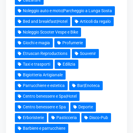
Noleggio auto e moto|Parcheggio a Lunga Sosta
Bed and breakfast|Hotel
Articoli da regalo
Noleggio Scooter Vespe e Bike
Giochi e magia
Profumerie
Etruscan Reproductions
Souvenir
Taxi e trasporti
Edilizia
Bigiotteria Artigianale
Parrucchiere e estetica
Bar|Enoteca
Centro benessere e Spa|Hotel
Centro benessere e Spa
Deporte
Erboristerie
Pasticceria
Disco-Pub
Barbiere e parrucchiere