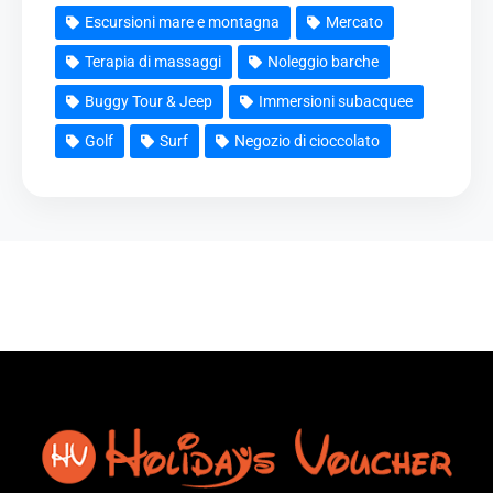
Escursioni mare e montagna
Mercato
Terapia di massaggi
Noleggio barche
Buggy Tour & Jeep
Immersioni subacquee
Golf
Surf
Negozio di cioccolato