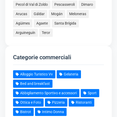
Pecol di Val di Zoldo
Pescasseroli
Dimaro
Arucas
Gáldar
Mogán
Meloneras
Agüimes
Agaete
Santa Brígida
Arguineguín
Teror
Categorie commerciali
Alloggio Turistico Vv
Gelateria
Bed and breakfast
Abbigliamento Sportivo e accessori
Sport
Ottica e Foto
Pizzeria
Ristoranti
Bistrot
Intimo Donna