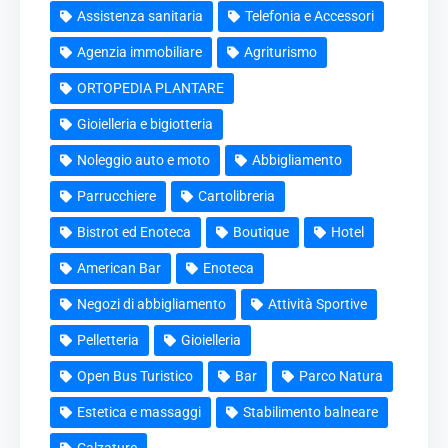
Assistenza sanitaria
Telefonia e Accessori
Agenzia immobiliare
Agriturismo
ORTOPEDIA PLANTARE
Gioielleria e bigiotteria
Noleggio auto e moto
Abbigliamento
Parrucchiere
Cartolibreria
Bistrot ed Enoteca
Boutique
Hotel
American Bar
Enoteca
Negozi di abbigliamento
Attività Sportive
Pelletteria
Gioielleria
Open Bus Turistico
Bar
Parco Natura
Estetica e massaggi
Stabilimento balneare
Calzature