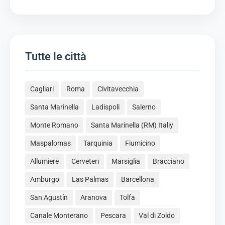
Tutte le città
Cagliari
Roma
Civitavecchia
Santa Marinella
Ladispoli
Salerno
Monte Romano
Santa Marinella (RM) Italiy
Maspalomas
Tarquinia
Fiumicino
Allumiere
Cerveteri
Marsiglia
Bracciano
Amburgo
Las Palmas
Barcellona
San Agustín
Aranova
Tolfa
Canale Monterano
Pescara
Val di Zoldo