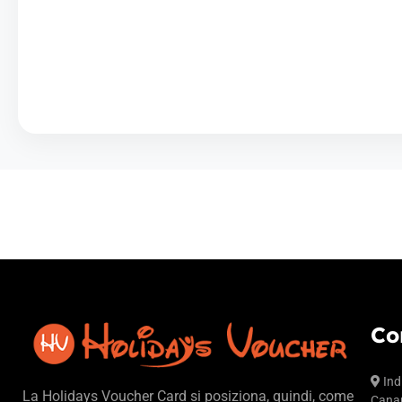
Co
Ind
La Holidays Voucher Card si posiziona, quindi, come
Canar