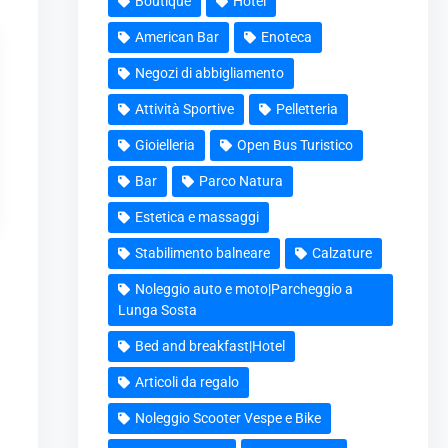
Boutique
Hotel
American Bar
Enoteca
Negozi di abbigliamento
Attività Sportive
Pelletteria
Gioielleria
Open Bus Turistico
Bar
Parco Natura
Estetica e massaggi
Stabilimento balneare
Calzature
Noleggio auto e moto|Parcheggio a
Lunga Sosta
Bed and breakfast|Hotel
Articoli da regalo
Noleggio Scooter Vespe e Bike