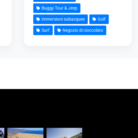
Buggy Tour & Jeep
Immersioni subacquee
Golf
Surf
Negozio di cioccolato