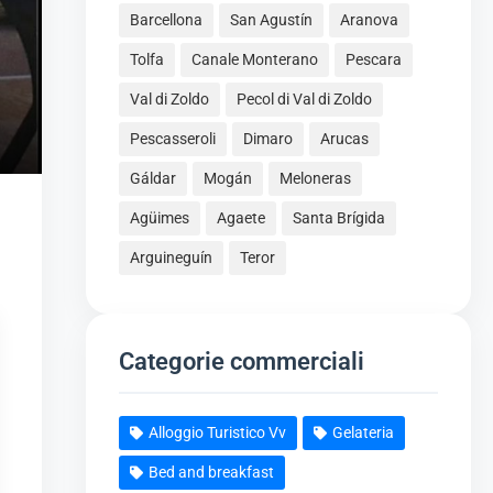
Barcellona
San Agustín
Aranova
Tolfa
Canale Monterano
Pescara
Val di Zoldo
Pecol di Val di Zoldo
Pescasseroli
Dimaro
Arucas
Gáldar
Mogán
Meloneras
Agüimes
Agaete
Santa Brígida
Arguineguín
Teror
Categorie commerciali
Alloggio Turistico Vv
Gelateria
Bed and breakfast