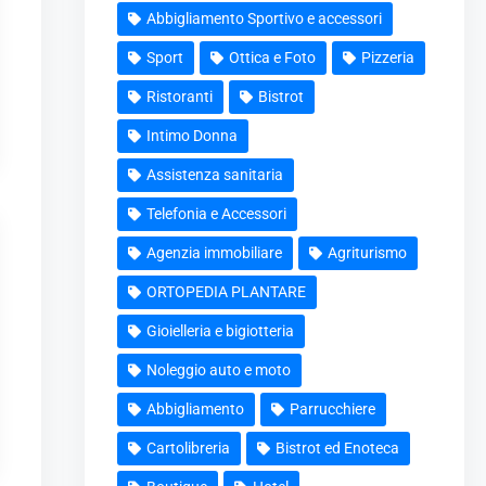
Abbigliamento Sportivo e accessori
Sport
Ottica e Foto
Pizzeria
Ristoranti
Bistrot
Intimo Donna
Assistenza sanitaria
Telefonia e Accessori
Agenzia immobiliare
Agriturismo
ORTOPEDIA PLANTARE
Gioielleria e bigiotteria
Noleggio auto e moto
Abbigliamento
Parrucchiere
Cartolibreria
Bistrot ed Enoteca