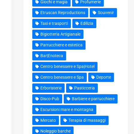
Giochi e magia
Profumerie
Etruscan Reproductions
Souvenir
Taxi e trasporti
Edilizia
Bigiotteria Artigianale
Parrucchiere e estetica
Bar|Enoteca
Centro benessere e Spa|Hotel
Centro benessere e Spa
Deporte
Erboristerie
Pasticceria
Disco-Pub
Barbiere e parrucchiere
Escursioni mare e montagna
Mercato
Terapia di massaggi
Noleggio barche