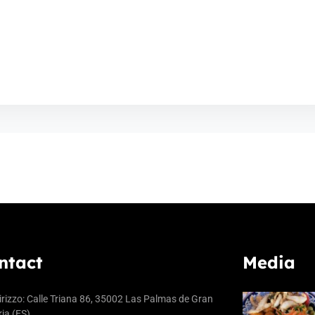
ntact
Media
irizzo: Calle Triana 86, 35002 Las Palmas de Gran
ia (ES)