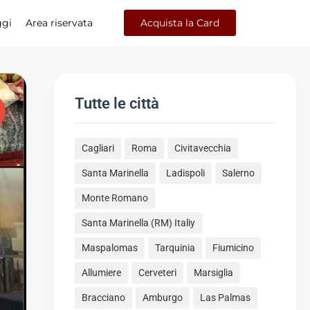
ggi
Area riservata
Acquista la Card
Tutte le città
Cagliari
Roma
Civitavecchia
Santa Marinella
Ladispoli
Salerno
Monte Romano
Santa Marinella (RM) Italiy
Maspalomas
Tarquinia
Fiumicino
Allumiere
Cerveteri
Marsiglia
Bracciano
Amburgo
Las Palmas