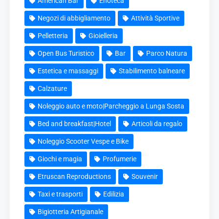
American Bar
Enoteca
Negozi di abbigliamento
Attività Sportive
Pelletteria
Gioielleria
Open Bus Turistico
Bar
Parco Natura
Estetica e massaggi
Stabilimento balneare
Calzature
Noleggio auto e moto|Parcheggio a Lunga Sosta
Bed and breakfast|Hotel
Articoli da regalo
Noleggio Scooter Vespe e Bike
Giochi e magia
Profumerie
Etruscan Reproductions
Souvenir
Taxi e trasporti
Edilizia
Bigiotteria Artigianale