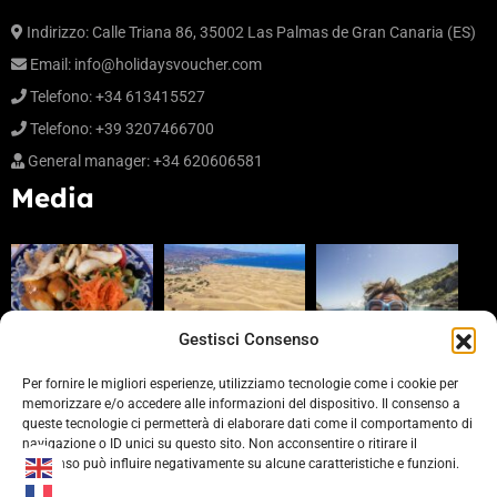
Indirizzo: Calle Triana 86, 35002 Las Palmas de Gran Canaria (ES)
Email:
info@holidaysvoucher.com
Telefono: +34 613415527
Telefono: +39 3207466700
General manager: +34 620606581
Media
Gestisci Consenso
Per fornire le migliori esperienze, utilizziamo tecnologie come i cookie per
memorizzare e/o accedere alle informazioni del dispositivo. Il consenso a
queste tecnologie ci permetterà di elaborare dati come il comportamento di
Partners
navigazione o ID unici su questo sito. Non acconsentire o ritirare il
consenso può influire negativamente su alcune caratteristiche e funzioni.
https://www.laprovinciacv.it/