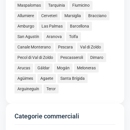
Maspalomas
Tarquinia
Fiumicino
Allumiere
Cerveteri
Marsiglia
Bracciano
Amburgo
Las Palmas
Barcellona
San Agustín
Aranova
Tolfa
Canale Monterano
Pescara
Val di Zoldo
Pecol di Val di Zoldo
Pescasseroli
Dimaro
Arucas
Gáldar
Mogán
Meloneras
Agüimes
Agaete
Santa Brígida
Arguineguín
Teror
Categorie commerciali