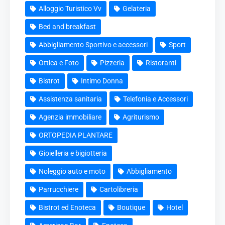
Alloggio Turistico Vv
Gelateria
Bed and breakfast
Abbigliamento Sportivo e accessori
Sport
Ottica e Foto
Pizzeria
Ristoranti
Bistrot
Intimo Donna
Assistenza sanitaria
Telefonia e Accessori
Agenzia immobiliare
Agriturismo
ORTOPEDIA PLANTARE
Gioielleria e bigiotteria
Noleggio auto e moto
Abbigliamento
Parrucchiere
Cartolibreria
Bistrot ed Enoteca
Boutique
Hotel