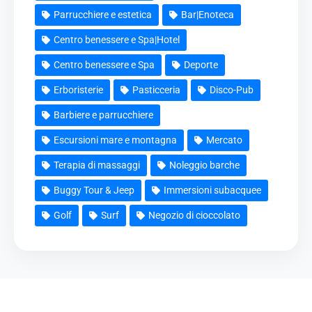
Parrucchiere e estetica
Bar|Enoteca
Centro benessere e Spa|Hotel
Centro benessere e Spa
Deporte
Erboristerie
Pasticceria
Disco-Pub
Barbiere e parrucchiere
Escursioni mare e montagna
Mercato
Terapia di massaggi
Noleggio barche
Buggy Tour & Jeep
Immersioni subacquee
Golf
Surf
Negozio di cioccolato