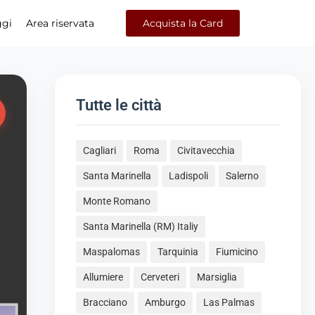
ggi
Area riservata
Acquista la Card
Tutte le città
Cagliari
Roma
Civitavecchia
Santa Marinella
Ladispoli
Salerno
Monte Romano
Santa Marinella (RM) Italiy
Maspalomas
Tarquinia
Fiumicino
Allumiere
Cerveteri
Marsiglia
Bracciano
Amburgo
Las Palmas