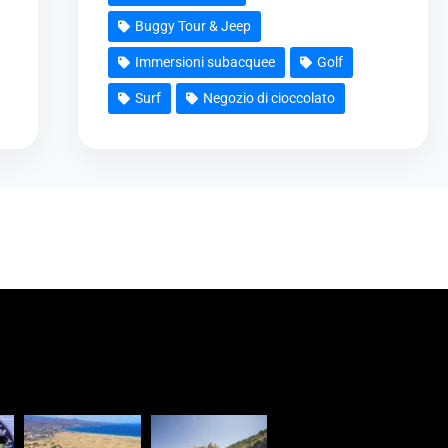
Buggy Tour & Jeep
Immersioni subacquee
Golf
Surf
Negozio di cioccolato