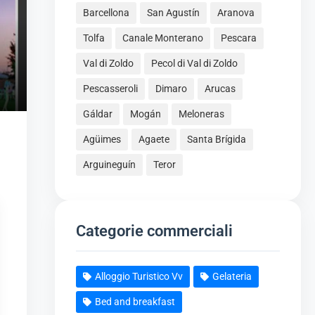
Barcellona
San Agustín
Aranova
Tolfa
Canale Monterano
Pescara
Val di Zoldo
Pecol di Val di Zoldo
Pescasseroli
Dimaro
Arucas
Gáldar
Mogán
Meloneras
Agüimes
Agaete
Santa Brígida
Arguineguín
Teror
Categorie commerciali
Alloggio Turistico Vv
Gelateria
Bed and breakfast