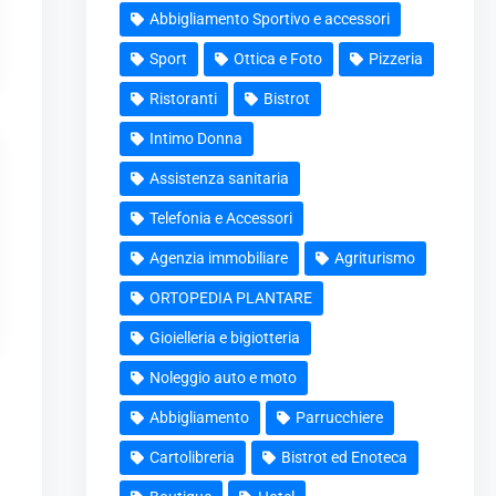
Abbigliamento Sportivo e accessori
Sport
Ottica e Foto
Pizzeria
Ristoranti
Bistrot
Intimo Donna
Assistenza sanitaria
Telefonia e Accessori
Agenzia immobiliare
Agriturismo
ORTOPEDIA PLANTARE
Gioielleria e bigiotteria
Noleggio auto e moto
Abbigliamento
Parrucchiere
Cartolibreria
Bistrot ed Enoteca