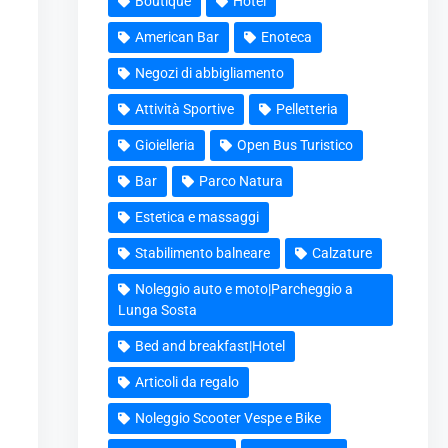
Boutique
Hotel
American Bar
Enoteca
Negozi di abbigliamento
Attività Sportive
Pelletteria
Gioielleria
Open Bus Turistico
Bar
Parco Natura
Estetica e massaggi
Stabilimento balneare
Calzature
Noleggio auto e moto|Parcheggio a
Lunga Sosta
Bed and breakfast|Hotel
Articoli da regalo
Noleggio Scooter Vespe e Bike