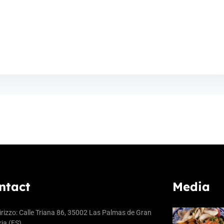
ntact
Media
irizzo: Calle Triana 86, 35002 Las Palmas de Gran
ia (ES)