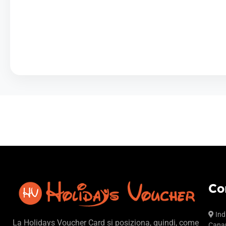
Co
Ind
La Holidays Voucher Card si posiziona, quindi, come
Canar