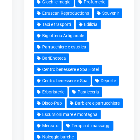
Giochi e magia
Profumerie
Etruscan Reproductions
Souvenir
Taxi e trasporti
Edilizia
Bigiotteria Artigianale
Parrucchiere e estetica
Bar|Enoteca
Centro benessere e Spa|Hotel
Centro benessere e Spa
Deporte
Erboristerie
Pasticceria
Disco-Pub
Barbiere e parrucchiere
Escursioni mare e montagna
Mercato
Terapia di massaggi
Noleggio barche