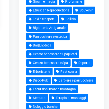
Giochi e magia
Profumerie
Etruscan Reproductions
Souvenir
Taxi e trasporti
Edilizia
Bigiotteria Artigianale
Parrucchiere e estetica
Bar|Enoteca
Centro benessere e Spa|Hotel
Centro benessere e Spa
Deporte
Erboristerie
Pasticceria
Disco-Pub
Barbiere e parrucchiere
Escursioni mare e montagna
Mercato
Terapia di massaggi
Noleggio barche