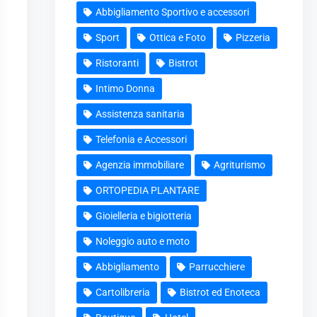
Abbigliamento Sportivo e accessori
Sport
Ottica e Foto
Pizzeria
Ristoranti
Bistrot
Intimo Donna
Assistenza sanitaria
Telefonia e Accessori
Agenzia immobiliare
Agriturismo
ORTOPEDIA PLANTARE
Gioielleria e bigiotteria
Noleggio auto e moto
Abbigliamento
Parrucchiere
Cartolibreria
Bistrot ed Enoteca