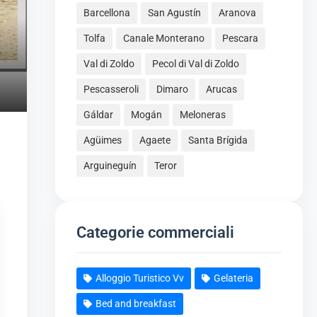
Barcellona
San Agustín
Aranova
Tolfa
Canale Monterano
Pescara
Val di Zoldo
Pecol di Val di Zoldo
Pescasseroli
Dimaro
Arucas
Gáldar
Mogán
Meloneras
Agüimes
Agaete
Santa Brígida
Arguineguín
Teror
Categorie commerciali
Alloggio Turistico Vv
Gelateria
Bed and breakfast