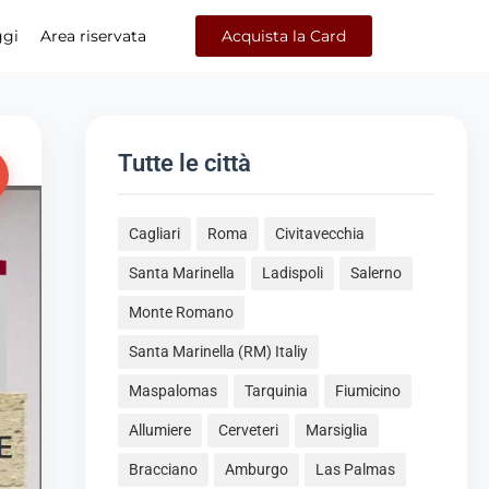
ggi
Area riservata
Acquista la Card
Tutte le città
Cagliari
Roma
Civitavecchia
Santa Marinella
Ladispoli
Salerno
Monte Romano
Santa Marinella (RM) Italiy
Maspalomas
Tarquinia
Fiumicino
Allumiere
Cerveteri
Marsiglia
Bracciano
Amburgo
Las Palmas