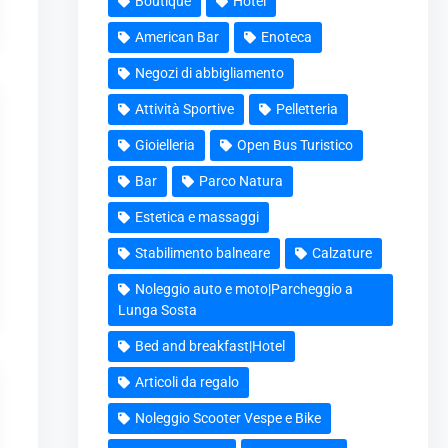
Boutique
Hotel
American Bar
Enoteca
Negozi di abbigliamento
Attività Sportive
Pelletteria
Gioielleria
Open Bus Turistico
Bar
Parco Natura
Estetica e massaggi
Stabilimento balneare
Calzature
Noleggio auto e moto|Parcheggio a
Lunga Sosta
Bed and breakfast|Hotel
Articoli da regalo
Noleggio Scooter Vespe e Bike