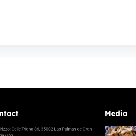
ntact
Media
irizzo: Calle Triana 86, 35002 Las Palmas de Gran
ia (ES)