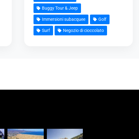
Buggy Tour & Jeep
Immersioni subacquee
Golf
Surf
Negozio di cioccolato