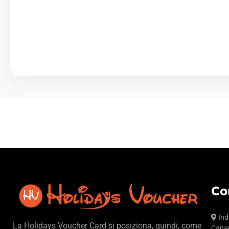
Co
Ind
La Holidays Voucher Card si posiziona, quindi, come
Canar