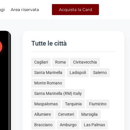
ggi
Area riservata
Acquista la Card
Tutte le città
Cagliari
Roma
Civitavecchia
Santa Marinella
Ladispoli
Salerno
Monte Romano
Santa Marinella (RM) Italiy
Maspalomas
Tarquinia
Fiumicino
Allumiere
Cerveteri
Marsiglia
Bracciano
Amburgo
Las Palmas