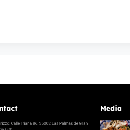
ntact
Media
irizzo: Calle Triana 86, 35002 Las Palmas de Gran
ia (ES)