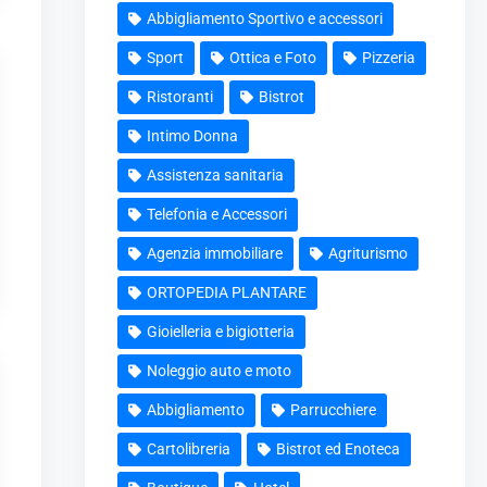
Abbigliamento Sportivo e accessori
Sport
Ottica e Foto
Pizzeria
Ristoranti
Bistrot
Intimo Donna
Assistenza sanitaria
Telefonia e Accessori
Agenzia immobiliare
Agriturismo
ORTOPEDIA PLANTARE
Gioielleria e bigiotteria
Noleggio auto e moto
Abbigliamento
Parrucchiere
Cartolibreria
Bistrot ed Enoteca