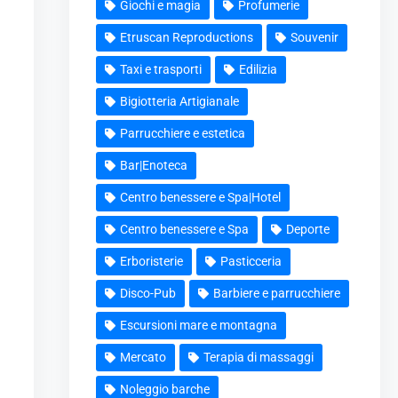
Giochi e magia
Profumerie
Etruscan Reproductions
Souvenir
Taxi e trasporti
Edilizia
Bigiotteria Artigianale
Parrucchiere e estetica
Bar|Enoteca
Centro benessere e Spa|Hotel
Centro benessere e Spa
Deporte
Erboristerie
Pasticceria
Disco-Pub
Barbiere e parrucchiere
Escursioni mare e montagna
Mercato
Terapia di massaggi
Noleggio barche