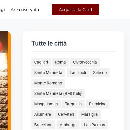
ggi
Area riservata
Acquista la Card
Tutte le città
Cagliari
Roma
Civitavecchia
Santa Marinella
Ladispoli
Salerno
Monte Romano
Santa Marinella (RM) Italiy
Maspalomas
Tarquinia
Fiumicino
Allumiere
Cerveteri
Marsiglia
Bracciano
Amburgo
Las Palmas