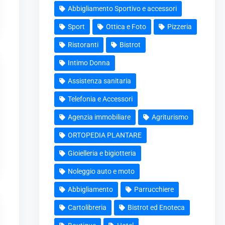
Abbigliamento Sportivo e accessori
Sport
Ottica e Foto
Pizzeria
Ristoranti
Bistrot
Intimo Donna
Assistenza sanitaria
Telefonia e Accessori
Agenzia immobiliare
Agriturismo
ORTOPEDIA PLANTARE
Gioielleria e bigiotteria
Noleggio auto e moto
Abbigliamento
Parrucchiere
Cartolibreria
Bistrot ed Enoteca