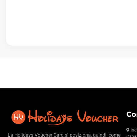
Co
Ind
La Holidays Voucher Card si posiziona, quindi, come
Canar