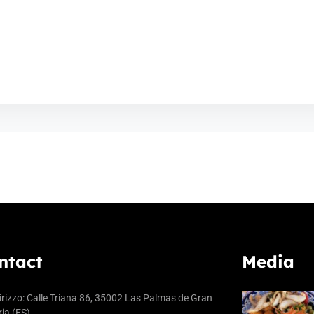
ntact
Media
irizzo: Calle Triana 86, 35002 Las Palmas de Gran
ia (ES)