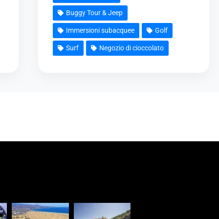
Buggy Tour & Jeep
Immersioni subacquee
Golf
Surf
Negozio di cioccolato