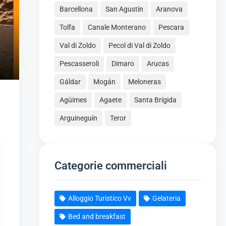
Barcellona
San Agustín
Aranova
Tolfa
Canale Monterano
Pescara
Val di Zoldo
Pecol di Val di Zoldo
Pescasseroli
Dimaro
Arucas
Gáldar
Mogán
Meloneras
Agüimes
Agaete
Santa Brígida
Arguineguín
Teror
Categorie commerciali
Alloggio Turistico Vv
Gelateria
Bed and breakfast