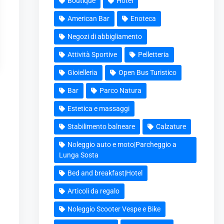
Boutique
Hotel
American Bar
Enoteca
Negozi di abbigliamento
Attività Sportive
Pelletteria
Gioielleria
Open Bus Turistico
Bar
Parco Natura
Estetica e massaggi
Stabilimento balneare
Calzature
Noleggio auto e moto|Parcheggio a
Lunga Sosta
Bed and breakfast|Hotel
Articoli da regalo
Noleggio Scooter Vespe e Bike