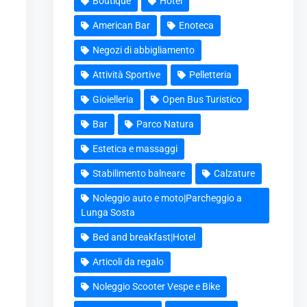
Boutique
Hotel
American Bar
Enoteca
Negozi di abbigliamento
Attività Sportive
Pelletteria
Gioielleria
Open Bus Turistico
Bar
Parco Natura
Estetica e massaggi
Stabilimento balneare
Calzature
Noleggio auto e moto|Parcheggio a
Lunga Sosta
Bed and breakfast|Hotel
Articoli da regalo
Noleggio Scooter Vespe e Bike