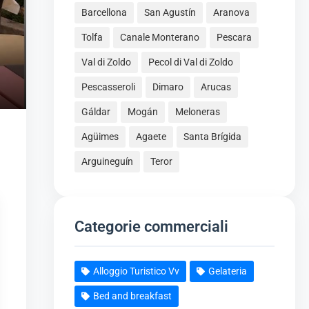
Barcellona
San Agustín
Aranova
Tolfa
Canale Monterano
Pescara
Val di Zoldo
Pecol di Val di Zoldo
Pescasseroli
Dimaro
Arucas
Gáldar
Mogán
Meloneras
Agüimes
Agaete
Santa Brígida
Arguineguín
Teror
Categorie commerciali
Alloggio Turistico Vv
Gelateria
Bed and breakfast