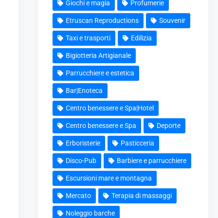
Giochi e magia
Profumerie
Etruscan Reproductions
Souvenir
Taxi e trasporti
Edilizia
Bigiotteria Artigianale
Parrucchiere e estetica
Bar|Enoteca
Centro benessere e Spa|Hotel
Centro benessere e Spa
Deporte
Erboristerie
Pasticceria
Disco-Pub
Barbiere e parrucchiere
Escursioni mare e montagna
Mercato
Terapia di massaggi
Noleggio barche