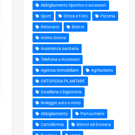
Abbigliamento Sportivo e accessori
Sport
Ottica e Foto
Pizzeria
Ristoranti
Bistrot
Intimo Donna
Assistenza sanitaria
Telefonia e Accessori
Agenzia immobiliare
Agriturismo
ORTOPEDIA PLANTARE
Gioielleria e bigiotteria
Noleggio auto e moto
Abbigliamento
Parrucchiere
Cartolibreria
Bistrot ed Enoteca