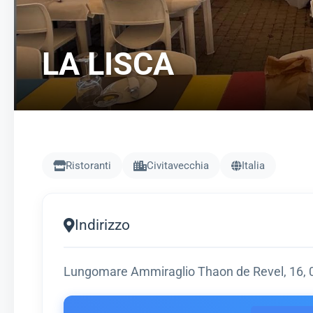
LA LISCA
Ristoranti
Civitavecchia
Italia
Indirizzo
Lungomare Ammiraglio Thaon de Revel, 16, 0