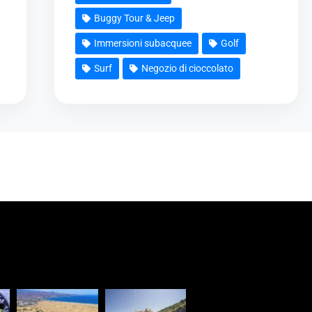
Buggy Tour & Jeep
Immersioni subacquee
Golf
Surf
Negozio di cioccolato