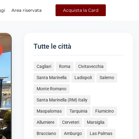
ggi
Area riservata
Acquista la Card
Tutte le città
Cagliari
Roma
Civitavecchia
Santa Marinella
Ladispoli
Salerno
Monte Romano
Santa Marinella (RM) Italiy
Maspalomas
Tarquinia
Fiumicino
Allumiere
Cerveteri
Marsiglia
Bracciano
Amburgo
Las Palmas