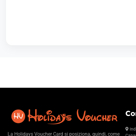
Co
Ind
La Holidays Voucher Card si posiziona, quindi, come
Canar