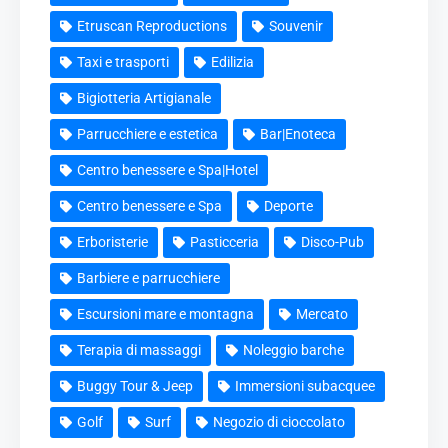
Etruscan Reproductions
Souvenir
Taxi e trasporti
Edilizia
Bigiotteria Artigianale
Parrucchiere e estetica
Bar|Enoteca
Centro benessere e Spa|Hotel
Centro benessere e Spa
Deporte
Erboristerie
Pasticceria
Disco-Pub
Barbiere e parrucchiere
Escursioni mare e montagna
Mercato
Terapia di massaggi
Noleggio barche
Buggy Tour & Jeep
Immersioni subacquee
Golf
Surf
Negozio di cioccolato