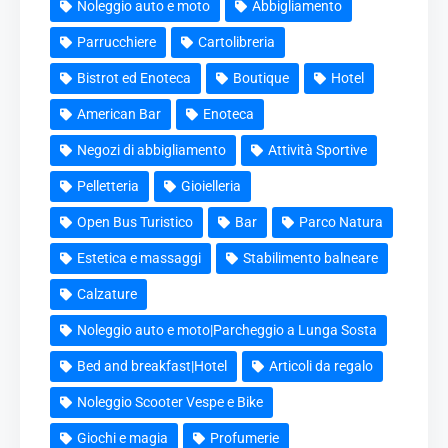
Noleggio auto e moto
Abbigliamento
Parrucchiere
Cartolibreria
Bistrot ed Enoteca
Boutique
Hotel
American Bar
Enoteca
Negozi di abbigliamento
Attività Sportive
Pelletteria
Gioielleria
Open Bus Turistico
Bar
Parco Natura
Estetica e massaggi
Stabilimento balneare
Calzature
Noleggio auto e moto|Parcheggio a Lunga Sosta
Bed and breakfast|Hotel
Articoli da regalo
Noleggio Scooter Vespe e Bike
Giochi e magia
Profumerie