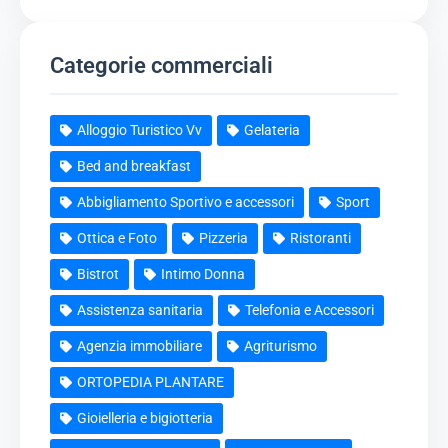
Categorie commerciali
Alloggio Turistico Vv
Gelateria
Bed and breakfast
Abbigliamento Sportivo e accessori
Sport
Ottica e Foto
Pizzeria
Ristoranti
Bistrot
Intimo Donna
Assistenza sanitaria
Telefonia e Accessori
Agenzia immobiliare
Agriturismo
ORTOPEDIA PLANTARE
Gioielleria e bigiotteria