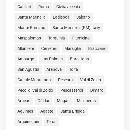
Cagliari
Roma
Civitavecchia
Santa Marinella
Ladispoli
Salerno
Monte Romano
Santa Marinella (RM) Italiy
Maspalomas
Tarquinia
Fiumicino
Allumiere
Cerveteri
Marsiglia
Bracciano
Amburgo
Las Palmas
Barcellona
San Agustín
Aranova
Tolfa
Canale Monterano
Pescara
Val di Zoldo
Pecol di Val di Zoldo
Pescasseroli
Dimaro
Arucas
Gáldar
Mogán
Meloneras
Agüimes
Agaete
Santa Brígida
Arguineguín
Teror