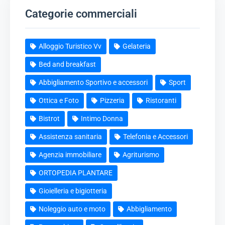
Categorie commerciali
Alloggio Turistico Vv
Gelateria
Bed and breakfast
Abbigliamento Sportivo e accessori
Sport
Ottica e Foto
Pizzeria
Ristoranti
Bistrot
Intimo Donna
Assistenza sanitaria
Telefonia e Accessori
Agenzia immobiliare
Agriturismo
ORTOPEDIA PLANTARE
Gioielleria e bigiotteria
Noleggio auto e moto
Abbigliamento