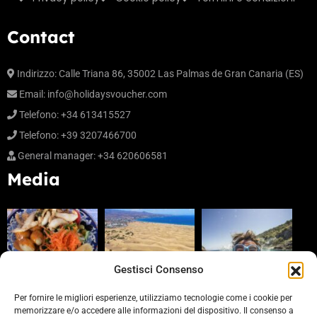
Contact
Indirizzo: Calle Triana 86, 35002 Las Palmas de Gran Canaria (ES)
Email:
info@holidaysvoucher.com
Telefono: +34 613415527
Telefono: +39 3207466700
General manager: +34 620606581
Media
Gestisci Consenso
Per fornire le migliori esperienze, utilizziamo tecnologie come i cookie per
memorizzare e/o accedere alle informazioni del dispositivo. Il consenso a