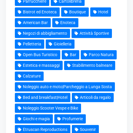
Parrucchiere
Cartolibreria
Bistrot ed Enoteca
Boutique
Hotel
American Bar
Enoteca
Negozi di abbigliamento
Attività Sportive
Pelletteria
Gioielleria
Open Bus Turistico
Bar
Parco Natura
Estetica e massaggi
Stabilimento balneare
Calzature
Noleggio auto e moto|Parcheggio a Lunga Sosta
Bed and breakfast|Hotel
Articoli da regalo
Noleggio Scooter Vespe e Bike
Giochi e magia
Profumerie
Etruscan Reproductions
Souvenir