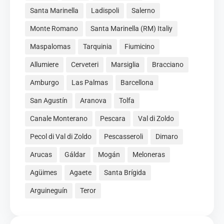
Santa Marinella
Ladispoli
Salerno
Monte Romano
Santa Marinella (RM) Italiy
Maspalomas
Tarquinia
Fiumicino
Allumiere
Cerveteri
Marsiglia
Bracciano
Amburgo
Las Palmas
Barcellona
San Agustín
Aranova
Tolfa
Canale Monterano
Pescara
Val di Zoldo
Pecol di Val di Zoldo
Pescasseroli
Dimaro
Arucas
Gáldar
Mogán
Meloneras
Agüimes
Agaete
Santa Brígida
Arguineguín
Teror