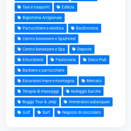
Taxi e trasporti
Edilizia
Bigiotteria Artigianale
Parrucchiere e estetica
Bar|Enoteca
Centro benessere e Spa|Hotel
Centro benessere e Spa
Deporte
Erboristerie
Pasticceria
Disco-Pub
Barbiere e parrucchiere
Escursioni mare e montagna
Mercato
Terapia di massaggi
Noleggio barche
Buggy Tour & Jeep
Immersioni subacquee
Golf
Surf
Negozio di cioccolato