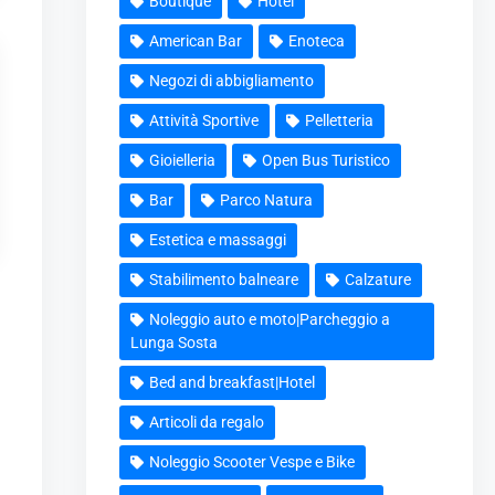
Boutique
Hotel
American Bar
Enoteca
Negozi di abbigliamento
Attività Sportive
Pelletteria
Gioielleria
Open Bus Turistico
Bar
Parco Natura
Estetica e massaggi
Stabilimento balneare
Calzature
Noleggio auto e moto|Parcheggio a
Lunga Sosta
Bed and breakfast|Hotel
Articoli da regalo
Noleggio Scooter Vespe e Bike