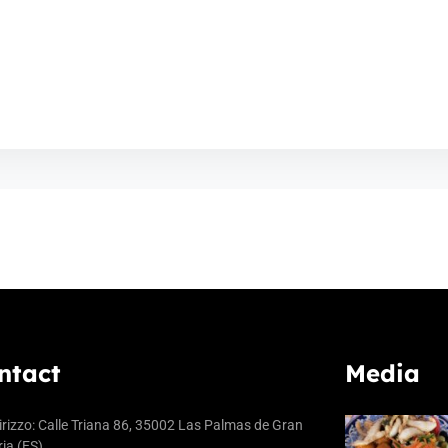
ntact
Media
irizzo: Calle Triana 86, 35002 Las Palmas de Gran
ia (ES)