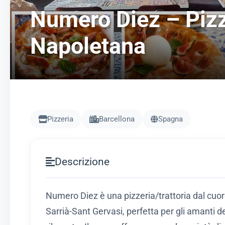
Numero Diez – Pizz
Napoletana
Pizzeria
Barcellona
Spagna
Descrizione
Numero Diez è una pizzeria/trattoria dal cuor
Sarrià-Sant Gervasi, perfetta per gli amanti d