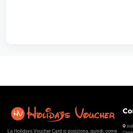
Co
Ind
La Holidays Voucher Card si posiziona, quindi, come
Canar