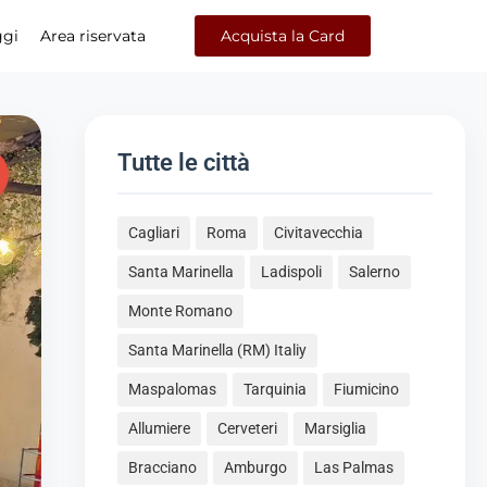
ggi
Area riservata
Acquista la Card
Tutte le città
Cagliari
Roma
Civitavecchia
Santa Marinella
Ladispoli
Salerno
Monte Romano
Santa Marinella (RM) Italiy
Maspalomas
Tarquinia
Fiumicino
Allumiere
Cerveteri
Marsiglia
Bracciano
Amburgo
Las Palmas