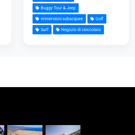
Buggy Tour & Jeep
Immersioni subacquee
Golf
Surf
Negozio di cioccolato