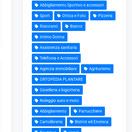
Abbigliamento Sportivo e accessori
Sport
Ottica e Foto
Pizzeria
Ristoranti
Bistrot
Intimo Donna
Assistenza sanitaria
Telefonia e Accessori
Agenzia immobiliare
Agriturismo
ORTOPEDIA PLANTARE
Gioielleria e bigiotteria
Noleggio auto e moto
Abbigliamento
Parrucchiere
Cartolibreria
Bistrot ed Enoteca