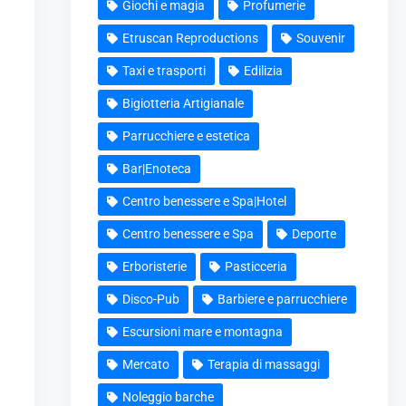
Giochi e magia
Profumerie
Etruscan Reproductions
Souvenir
Taxi e trasporti
Edilizia
Bigiotteria Artigianale
Parrucchiere e estetica
Bar|Enoteca
Centro benessere e Spa|Hotel
Centro benessere e Spa
Deporte
Erboristerie
Pasticceria
Disco-Pub
Barbiere e parrucchiere
Escursioni mare e montagna
Mercato
Terapia di massaggi
Noleggio barche