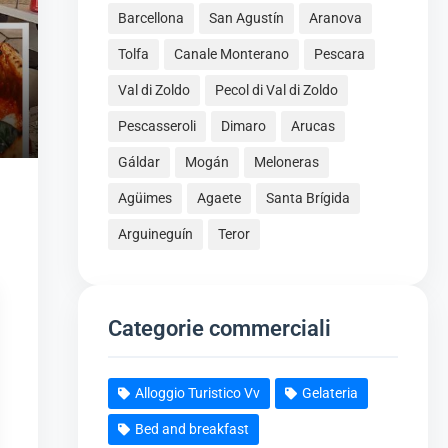
Barcellona
San Agustín
Aranova
Tolfa
Canale Monterano
Pescara
Val di Zoldo
Pecol di Val di Zoldo
Pescasseroli
Dimaro
Arucas
Gáldar
Mogán
Meloneras
Agüimes
Agaete
Santa Brígida
Arguineguín
Teror
Categorie commerciali
Alloggio Turistico Vv
Gelateria
Bed and breakfast