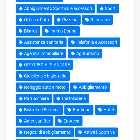
Abbigliamento Sportivo e accessori
Sport
Ottica e Foto
Pizzeria
Ristoranti
Bistrot
Intimo Donna
Assistenza sanitaria
Telefonia e Accessori
Agenzia immobiliare
Agriturismo
ORTOPEDIA PLANTARE
Gioielleria e bigiotteria
Noleggio auto e moto
Abbigliamento
Parrucchiere
Cartolibreria
Bistrot ed Enoteca
Boutique
Hotel
American Bar
Enoteca
Negozi di abbigliamento
Attività Sportive