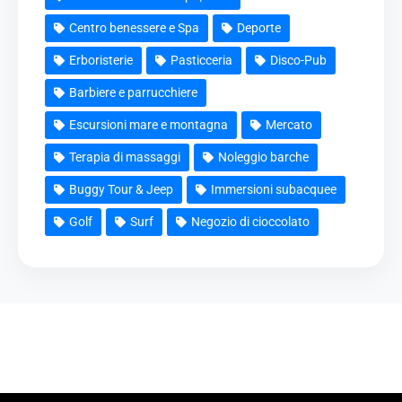
Centro benessere e Spa
Deporte
Erboristerie
Pasticceria
Disco-Pub
Barbiere e parrucchiere
Escursioni mare e montagna
Mercato
Terapia di massaggi
Noleggio barche
Buggy Tour & Jeep
Immersioni subacquee
Golf
Surf
Negozio di cioccolato