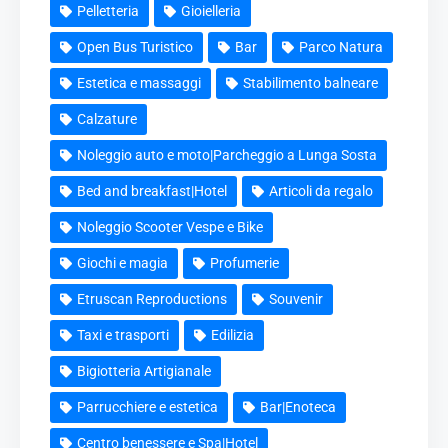
Pelletteria
Gioielleria
Open Bus Turistico
Bar
Parco Natura
Estetica e massaggi
Stabilimento balneare
Calzature
Noleggio auto e moto|Parcheggio a Lunga Sosta
Bed and breakfast|Hotel
Articoli da regalo
Noleggio Scooter Vespe e Bike
Giochi e magia
Profumerie
Etruscan Reproductions
Souvenir
Taxi e trasporti
Edilizia
Bigiotteria Artigianale
Parrucchiere e estetica
Bar|Enoteca
Centro benessere e Spa|Hotel