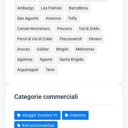
Amburgo
Las Palmas
Barcellona
San Agustín
Aranova
Tolfa
Canale Monterano
Pescara
Val di Zoldo
Pecol di Val di Zoldo
Pescasseroli
Dimaro
Arucas
Gáldar
Mogán
Meloneras
Agüimes
Agaete
Santa Brígida
Arguineguín
Teror
Categorie commerciali
Alloggio Turistico Vv
Gelateria
Bed and breakfast