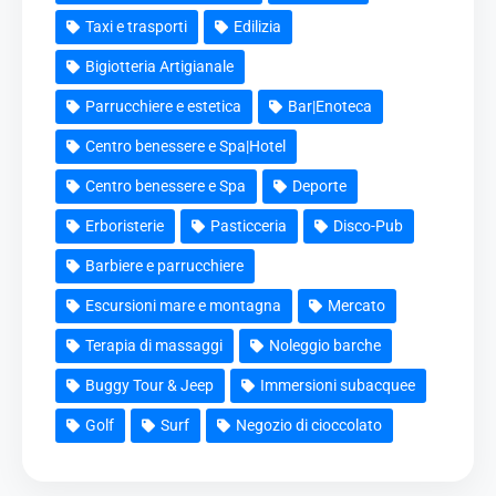
Taxi e trasporti
Edilizia
Bigiotteria Artigianale
Parrucchiere e estetica
Bar|Enoteca
Centro benessere e Spa|Hotel
Centro benessere e Spa
Deporte
Erboristerie
Pasticceria
Disco-Pub
Barbiere e parrucchiere
Escursioni mare e montagna
Mercato
Terapia di massaggi
Noleggio barche
Buggy Tour & Jeep
Immersioni subacquee
Golf
Surf
Negozio di cioccolato