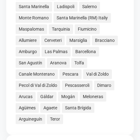
Santa Marinella
Ladispoli
Salerno
Monte Romano
Santa Marinella (RM) Italiy
Maspalomas
Tarquinia
Fiumicino
Allumiere
Cerveteri
Marsiglia
Bracciano
Amburgo
Las Palmas
Barcellona
San Agustín
Aranova
Tolfa
Canale Monterano
Pescara
Val di Zoldo
Pecol di Val di Zoldo
Pescasseroli
Dimaro
Arucas
Gáldar
Mogán
Meloneras
Agüimes
Agaete
Santa Brígida
Arguineguín
Teror