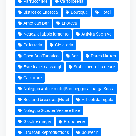
Parrucchiere
Cartolibreria
Bistrot ed Enoteca
Boutique
Hotel
American Bar
Enoteca
Negozi di abbigliamento
Attività Sportive
Pelletteria
Gioielleria
Open Bus Turistico
Bar
Parco Natura
Estetica e massaggi
Stabilimento balneare
Calzature
Noleggio auto e moto|Parcheggio a Lunga Sosta
Bed and breakfast|Hotel
Articoli da regalo
Noleggio Scooter Vespe e Bike
Giochi e magia
Profumerie
Etruscan Reproductions
Souvenir