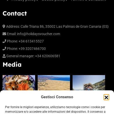
Contact
Address:
Calle Triana 86, 35002 Las Palmas de Gran Canaria (ES)
Email:
info@holidaysvoucher.com
Phone:
+34 613415527
Phone:
+39 3207466700
General manager:
+34 620606581
Media
Gestisci Consenso
Per fornire le migliori esperienze, utilizziamo tecnologie come i cookie per
memorizzare e/o accedere alle informazioni del dispositivo. Il consenso a