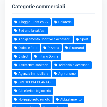
Categorie commerciali
Alloggio Turistico Vv
Gelateria
Bed and breakfast
Abbigliamento Sportivo e accessori
Sport
Ottica e Foto
Pizzeria
Ristoranti
Bistrot
Intimo Donna
Assistenza sanitaria
Telefonia e Accessori
Agenzia immobiliare
Agriturismo
ORTOPEDIA PLANTARE
Gioielleria e bigiotteria
Noleggio auto e moto
Abbigliamento