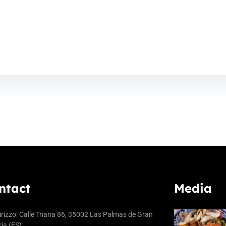
ntact
Media
irizzo: Calle Triana 86, 35002 Las Palmas de Gran
ia (ES)