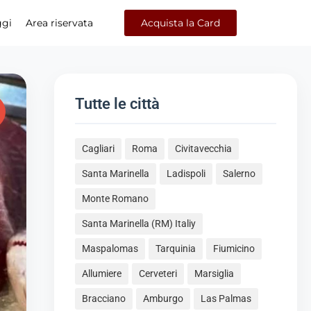
ggi
Area riservata
Acquista la Card
Tutte le città
Cagliari
Roma
Civitavecchia
Santa Marinella
Ladispoli
Salerno
Monte Romano
Santa Marinella (RM) Italiy
Maspalomas
Tarquinia
Fiumicino
Allumiere
Cerveteri
Marsiglia
Bracciano
Amburgo
Las Palmas