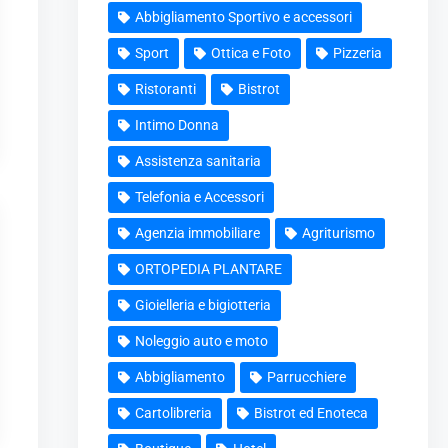
Abbigliamento Sportivo e accessori
Sport
Ottica e Foto
Pizzeria
Ristoranti
Bistrot
Intimo Donna
Assistenza sanitaria
Telefonia e Accessori
Agenzia immobiliare
Agriturismo
ORTOPEDIA PLANTARE
Gioielleria e bigiotteria
Noleggio auto e moto
Abbigliamento
Parrucchiere
Cartolibreria
Bistrot ed Enoteca