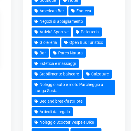
Boutique
Hotel
American Bar
Enoteca
Negozi di abbigliamento
Attività Sportive
Pelletteria
Gioielleria
Open Bus Turistico
Bar
Parco Natura
Estetica e massaggi
Stabilimento balneare
Calzature
Noleggio auto e moto|Parcheggio a
Lunga Sosta
Bed and breakfast|Hotel
Articoli da regalo
Noleggio Scooter Vespe e Bike