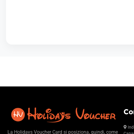
Co
Ind
La Holidays Voucher Card si posiziona, quindi, come
Canar