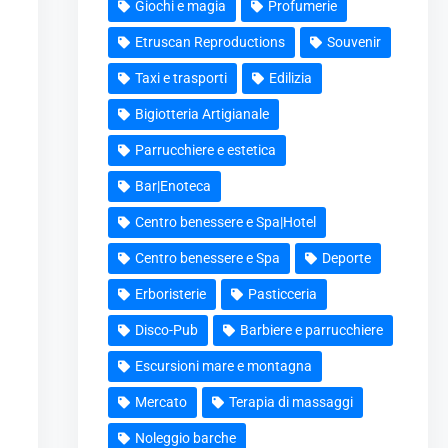
Giochi e magia
Profumerie
Etruscan Reproductions
Souvenir
Taxi e trasporti
Edilizia
Bigiotteria Artigianale
Parrucchiere e estetica
Bar|Enoteca
Centro benessere e Spa|Hotel
Centro benessere e Spa
Deporte
Erboristerie
Pasticceria
Disco-Pub
Barbiere e parrucchiere
Escursioni mare e montagna
Mercato
Terapia di massaggi
Noleggio barche