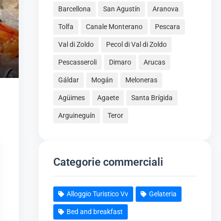
Barcellona
San Agustín
Aranova
Tolfa
Canale Monterano
Pescara
Val di Zoldo
Pecol di Val di Zoldo
Pescasseroli
Dimaro
Arucas
Gáldar
Mogán
Meloneras
Agüimes
Agaete
Santa Brígida
Arguineguín
Teror
Categorie commerciali
Alloggio Turistico Vv
Gelateria
Bed and breakfast