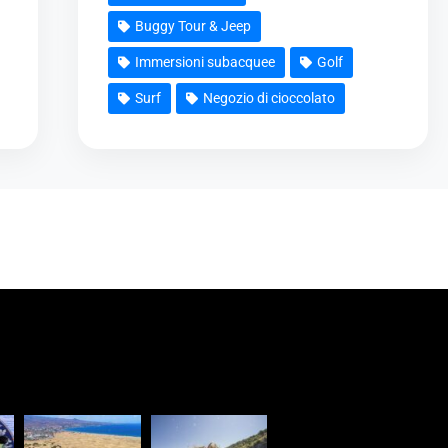
Buggy Tour & Jeep
Immersioni subacquee
Golf
Surf
Negozio di cioccolato