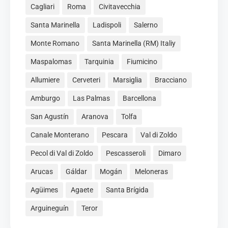
Cagliari
Roma
Civitavecchia
Santa Marinella
Ladispoli
Salerno
Monte Romano
Santa Marinella (RM) Italiy
Maspalomas
Tarquinia
Fiumicino
Allumiere
Cerveteri
Marsiglia
Bracciano
Amburgo
Las Palmas
Barcellona
San Agustín
Aranova
Tolfa
Canale Monterano
Pescara
Val di Zoldo
Pecol di Val di Zoldo
Pescasseroli
Dimaro
Arucas
Gáldar
Mogán
Meloneras
Agüimes
Agaete
Santa Brígida
Arguineguín
Teror