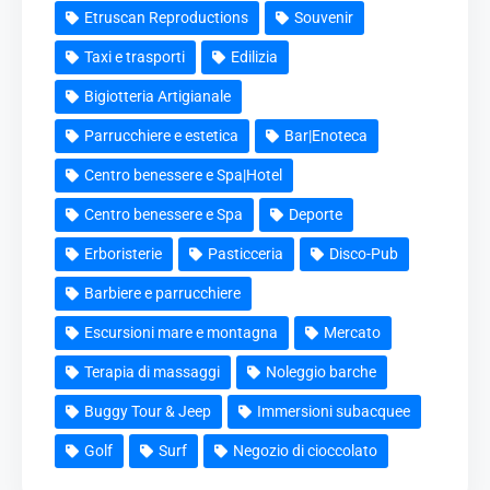
Etruscan Reproductions
Souvenir
Taxi e trasporti
Edilizia
Bigiotteria Artigianale
Parrucchiere e estetica
Bar|Enoteca
Centro benessere e Spa|Hotel
Centro benessere e Spa
Deporte
Erboristerie
Pasticceria
Disco-Pub
Barbiere e parrucchiere
Escursioni mare e montagna
Mercato
Terapia di massaggi
Noleggio barche
Buggy Tour & Jeep
Immersioni subacquee
Golf
Surf
Negozio di cioccolato