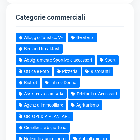
Categorie commerciali
Alloggio Turistico Vv
Gelateria
Bed and breakfast
Abbigliamento Sportivo e accessori
Sport
Ottica e Foto
Pizzeria
Ristoranti
Bistrot
Intimo Donna
Assistenza sanitaria
Telefonia e Accessori
Agenzia immobiliare
Agriturismo
ORTOPEDIA PLANTARE
Gioielleria e bigiotteria
Noleggio auto e moto
Abbigliamento