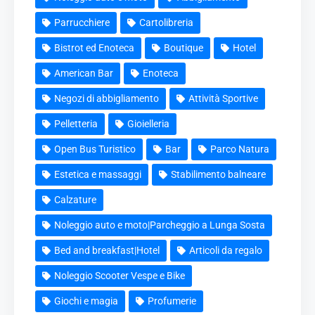
Parrucchiere
Cartolibreria
Bistrot ed Enoteca
Boutique
Hotel
American Bar
Enoteca
Negozi di abbigliamento
Attività Sportive
Pelletteria
Gioielleria
Open Bus Turistico
Bar
Parco Natura
Estetica e massaggi
Stabilimento balneare
Calzature
Noleggio auto e moto|Parcheggio a Lunga Sosta
Bed and breakfast|Hotel
Articoli da regalo
Noleggio Scooter Vespe e Bike
Giochi e magia
Profumerie