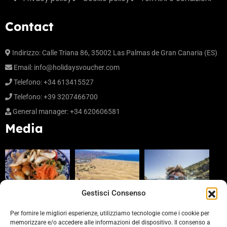
Contact
Indirizzo: Calle Triana 86, 35002 Las Palmas de Gran Canaria (ES)
Email:
info@holidaysvoucher.com
Telefono: +34 613415527
Telefono: +39 3207466700
General manager: +34 620606581
Media
Gestisci Consenso
Per fornire le migliori esperienze, utilizziamo tecnologie come i cookie per
memorizzare e/o accedere alle informazioni del dispositivo. Il consenso a