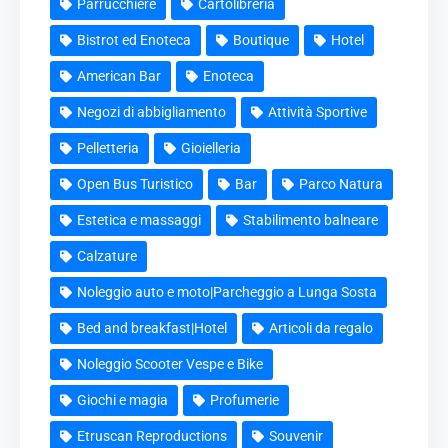
Parrucchiere
Cartolibreria
Bistrot ed Enoteca
Boutique
Hotel
American Bar
Enoteca
Negozi di abbigliamento
Attività Sportive
Pelletteria
Gioielleria
Open Bus Turistico
Bar
Parco Natura
Estetica e massaggi
Stabilimento balneare
Calzature
Noleggio auto e moto|Parcheggio a Lunga Sosta
Bed and breakfast|Hotel
Articoli da regalo
Noleggio Scooter Vespe e Bike
Giochi e magia
Profumerie
Etruscan Reproductions
Souvenir