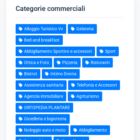
Categorie commerciali
Alloggio Turistico Vv
Gelateria
Bed and breakfast
Abbigliamento Sportivo e accessori
Sport
Ottica e Foto
Pizzeria
Ristoranti
Bistrot
Intimo Donna
Assistenza sanitaria
Telefonia e Accessori
Agenzia immobiliare
Agriturismo
ORTOPEDIA PLANTARE
Gioielleria e bigiotteria
Noleggio auto e moto
Abbigliamento