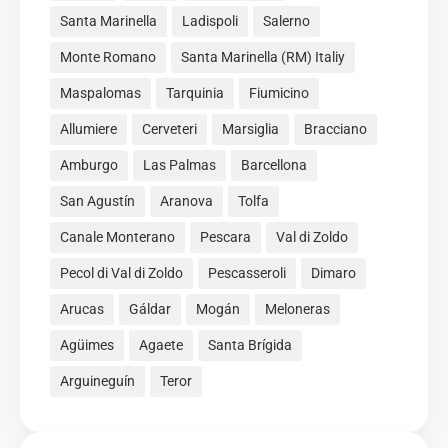
Santa Marinella
Ladispoli
Salerno
Monte Romano
Santa Marinella (RM) Italiy
Maspalomas
Tarquinia
Fiumicino
Allumiere
Cerveteri
Marsiglia
Bracciano
Amburgo
Las Palmas
Barcellona
San Agustín
Aranova
Tolfa
Canale Monterano
Pescara
Val di Zoldo
Pecol di Val di Zoldo
Pescasseroli
Dimaro
Arucas
Gáldar
Mogán
Meloneras
Agüimes
Agaete
Santa Brígida
Arguineguín
Teror