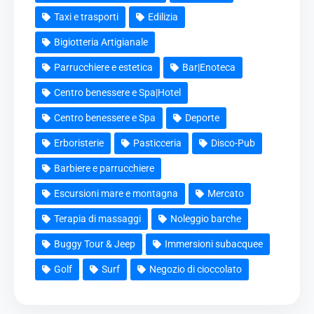
Taxi e trasporti
Edilizia
Bigiotteria Artigianale
Parrucchiere e estetica
Bar|Enoteca
Centro benessere e Spa|Hotel
Centro benessere e Spa
Deporte
Erboristerie
Pasticceria
Disco-Pub
Barbiere e parrucchiere
Escursioni mare e montagna
Mercato
Terapia di massaggi
Noleggio barche
Buggy Tour & Jeep
Immersioni subacquee
Golf
Surf
Negozio di cioccolato