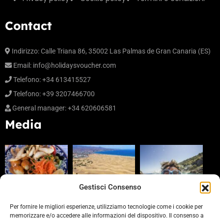
Contact
Indirizzo: Calle Triana 86, 35002 Las Palmas de Gran Canaria (ES)
Email:
info@holidaysvoucher.com
Telefono: +34 613415527
Telefono: +39 3207466700
General manager: +34 620606581
Media
Gestisci Consenso
Per fornire le migliori esperienze, utilizziamo tecnologie come i cookie per
memorizzare e/o accedere alle informazioni del dispositivo. Il consenso a