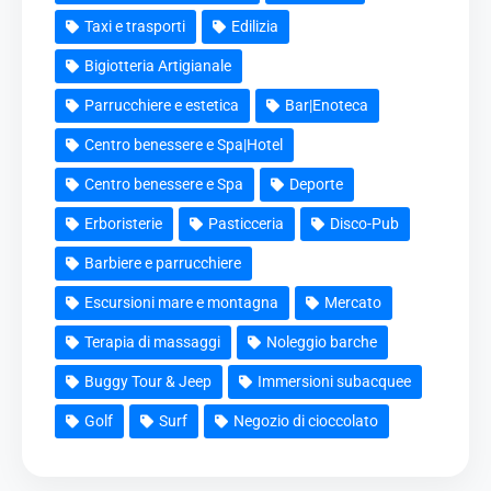
Taxi e trasporti
Edilizia
Bigiotteria Artigianale
Parrucchiere e estetica
Bar|Enoteca
Centro benessere e Spa|Hotel
Centro benessere e Spa
Deporte
Erboristerie
Pasticceria
Disco-Pub
Barbiere e parrucchiere
Escursioni mare e montagna
Mercato
Terapia di massaggi
Noleggio barche
Buggy Tour & Jeep
Immersioni subacquee
Golf
Surf
Negozio di cioccolato