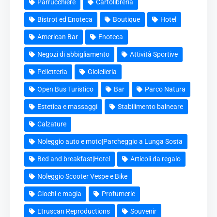
Parrucchiere
Cartolibreria
Bistrot ed Enoteca
Boutique
Hotel
American Bar
Enoteca
Negozi di abbigliamento
Attività Sportive
Pelletteria
Gioielleria
Open Bus Turistico
Bar
Parco Natura
Estetica e massaggi
Stabilimento balneare
Calzature
Noleggio auto e moto|Parcheggio a Lunga Sosta
Bed and breakfast|Hotel
Articoli da regalo
Noleggio Scooter Vespe e Bike
Giochi e magia
Profumerie
Etruscan Reproductions
Souvenir