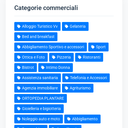
Categorie commerciali
Alloggio Turistico Vv
Gelateria
Bed and breakfast
Abbigliamento Sportivo e accessori
Sport
Ottica e Foto
Pizzeria
Ristoranti
Bistrot
Intimo Donna
Assistenza sanitaria
Telefonia e Accessori
Agenzia immobiliare
Agriturismo
ORTOPEDIA PLANTARE
Gioielleria e bigiotteria
Noleggio auto e moto
Abbigliamento