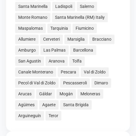
Santa Marinella
Ladispoli
Salerno
Monte Romano
Santa Marinella (RM) Italiy
Maspalomas
Tarquinia
Fiumicino
Allumiere
Cerveteri
Marsiglia
Bracciano
Amburgo
Las Palmas
Barcellona
San Agustín
Aranova
Tolfa
Canale Monterano
Pescara
Val di Zoldo
Pecol di Val di Zoldo
Pescasseroli
Dimaro
Arucas
Gáldar
Mogán
Meloneras
Agüimes
Agaete
Santa Brígida
Arguineguín
Teror