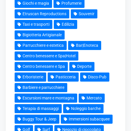
Giochi e magia
Profumerie
Etruscan Reproductions
Souvenir
Taxi e trasporti
Edilizia
Bigiotteria Artigianale
Parrucchiere e estetica
Bar|Enoteca
Centro benessere e Spa|Hotel
Centro benessere e Spa
Deporte
Erboristerie
Pasticceria
Disco-Pub
Barbiere e parrucchiere
Escursioni mare e montagna
Mercato
Terapia di massaggi
Noleggio barche
Buggy Tour & Jeep
Immersioni subacquee
Golf
Surf
Negozio di cioccolato