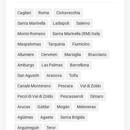
Cagliari
Roma
Civitavecchia
Santa Marinella
Ladispoli
Salerno
Monte Romano
Santa Marinella (RM) Italiy
Maspalomas
Tarquinia
Fiumicino
Allumiere
Cerveteri
Marsiglia
Bracciano
Amburgo
Las Palmas
Barcellona
San Agustín
Aranova
Tolfa
Canale Monterano
Pescara
Val di Zoldo
Pecol di Val di Zoldo
Pescasseroli
Dimaro
Arucas
Gáldar
Mogán
Meloneras
Agüimes
Agaete
Santa Brígida
Arguineguín
Teror