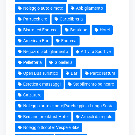
Noleggio auto e moto
Abbigliamento
Parrucchiere
Cartolibreria
Bistrot ed Enoteca
Boutique
Hotel
American Bar
Enoteca
Negozi di abbigliamento
Attività Sportive
Pelletteria
Gioielleria
Open Bus Turistico
Bar
Parco Natura
Estetica e massaggi
Stabilimento balneare
Calzature
Noleggio auto e moto|Parcheggio a Lunga Sosta
Bed and breakfast|Hotel
Articoli da regalo
Noleggio Scooter Vespe e Bike