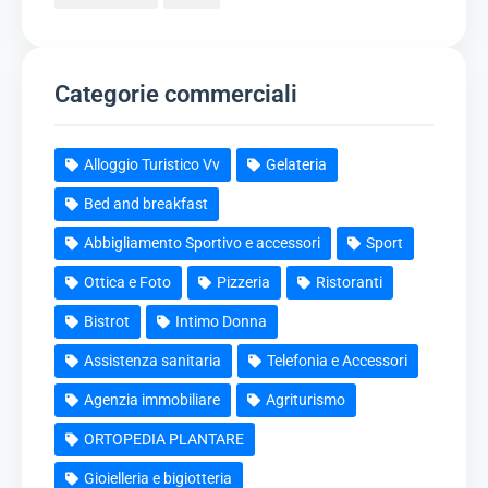
Categorie commerciali
Alloggio Turistico Vv
Gelateria
Bed and breakfast
Abbigliamento Sportivo e accessori
Sport
Ottica e Foto
Pizzeria
Ristoranti
Bistrot
Intimo Donna
Assistenza sanitaria
Telefonia e Accessori
Agenzia immobiliare
Agriturismo
ORTOPEDIA PLANTARE
Gioielleria e bigiotteria