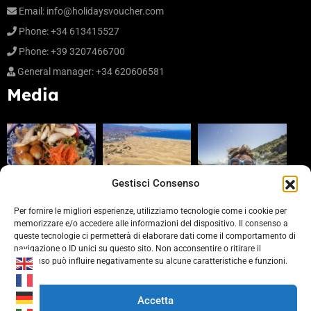
Email:
info@holidaysvoucher.com
Phone:
+34 613415527
Phone:
+39 3207466700
General manager:
+34 620606581
Media
Gestisci Consenso
Per fornire le migliori esperienze, utilizziamo tecnologie come i cookie per
memorizzare e/o accedere alle informazioni del dispositivo. Il consenso a
queste tecnologie ci permetterà di elaborare dati come il comportamento di
Partners
navigazione o ID unici su questo sito. Non acconsentire o ritirare il
consenso può influire negativamente su alcune caratteristiche e funzioni.
https://www.laprovinciacv.it/
https://www.civonline.it/
Accetta