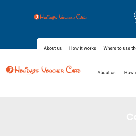
About us
How it works
Where to use th
About us
How i
C