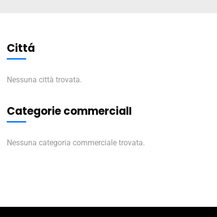
Cittá
Nessuna città trovata.
Categorie commercialI
Nessuna categoria commerciale trovata.