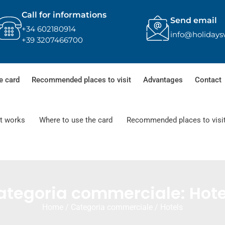
Call for informations
Send email
+34 602180914
info@holidays
+39 3207466700
e card
Recommended places to visit
Advantages
Contact
t works
Where to use the card
Recommended places to visi
ategoria commerciale: Hote
Home
/ Categoria commerciale / Hotels