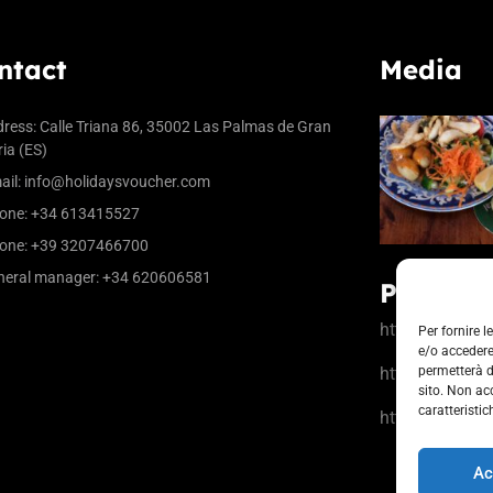
ntact
Media
ress:
Calle Triana 86, 35002 Las Palmas de Gran
ia (ES)
ail:
info@holidaysvoucher.com
one:
+34 613415527
one:
+39 3207466700
eral manager:
+34 620606581
Partner
https://www.la
Per fornire 
e/o accedere
https://www.ci
permetterà d
sito. Non ac
caratteristic
https://b-rewar
Ac