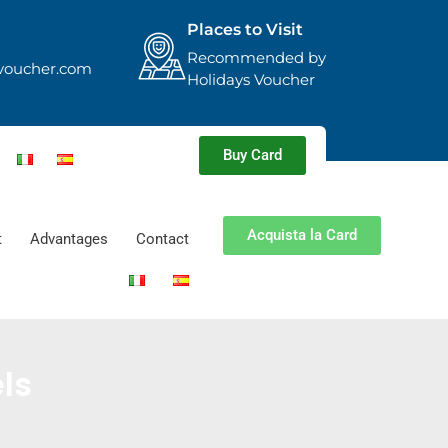
Places to Visit
Recommended by
voucher.com
Holidays Voucher
Buy Card
Acquista la Card
t
Advantages
Contact
ls