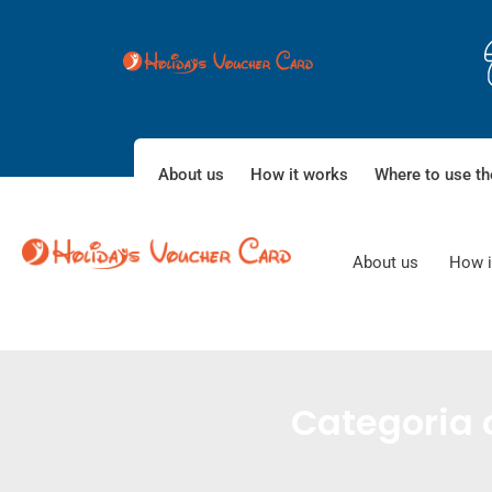
About us
How it works
Where to use th
About us
How i
Categoria 