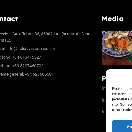
ntact
Media
ección: Calle Triana 86, 35002 Las Palmas de Gran
ia (ES)
ail:
info@holidaysvoucher.com
éfono: +34 613415527
éfono: +39 3207466700
ente general: +34 620606581
Partner
https://www.la
Per fornire 
e/o accedere
https://www.ci
permetterà d
sito. Non ac
caratteristic
https://b-rewar
Ac