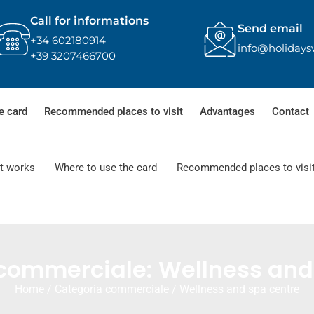
Call for informations
Send email
+34 602180914
info@holidays
+39 3207466700
e card
Recommended places to visit
Advantages
Contact
t works
Where to use the card
Recommended places to visi
commerciale: Wellness and
Home
/ Categoria commerciale / Wellness and spa centre