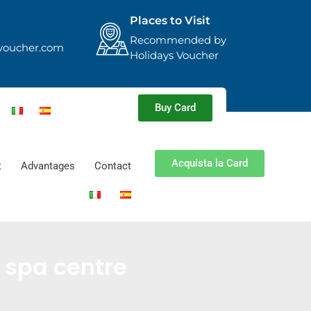
Places to Visit
Recommended by
voucher.com
Holidays Voucher
Buy Card
Acquista la Card
t
Advantages
Contact
 spa centre