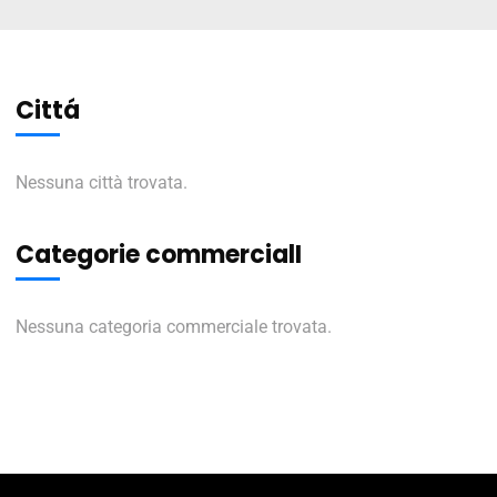
Cittá
Nessuna città trovata.
Categorie commercialI
Nessuna categoria commerciale trovata.