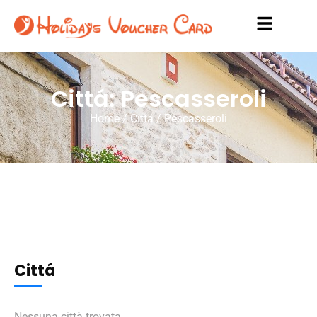
Cittá: Pescasseroli
Home
/ Cittá / Pescasseroli
Cittá
Nessuna città trovata.