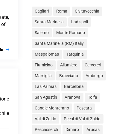
Cagliari
Roma
Civitavecchia
zate,
Santa Marinella
Ladispoli
 of
Salerno
Monte Romano
Santa Marinella (RM) Italiy
ls
Maspalomas
Tarquinia
Fiumicino
Allumiere
Cerveteri
Marsiglia
Bracciano
Amburgo
Las Palmas
Barcellona
San Agustín
Aranova
Tolfa
zione
Canale Monterano
Pescara
chi e
Val di Zoldo
Pecol di Val di Zoldo
Pescasseroli
Dimaro
Arucas