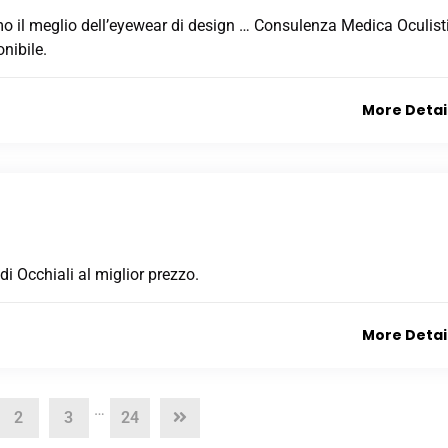
mo il meglio dell’eyewear di design … Consulenza Medica Oculist
nibile.
More Detai
 di Occhiali al miglior prezzo.
More Detai
…
2
3
24