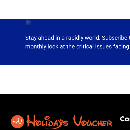
Stay ahead in a rapidly world. Subscribe
monthly look at the critical issues facing
Co