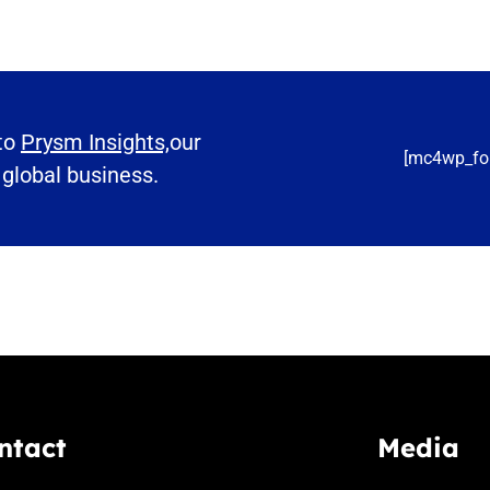
 to
Prysm Insights,
our
[mc4wp_fo
 global business.
ntact
Media