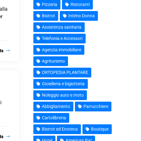
Pizzeria
Ristoranti
alla
Bistrot
Intimo Donna
er
Assistenza sanitaria
Telefonia e Accessori
Agenzia immobiliare
ls
Agriturismo
ORTOPEDIA PLANTARE
Gioielleria e bigiotteria
Noleggio auto e moto
i
Abbigliamento
Parrucchiere
Cartolibreria
Bistrot ed Enoteca
Boutique
ls
Hotel
American Bar