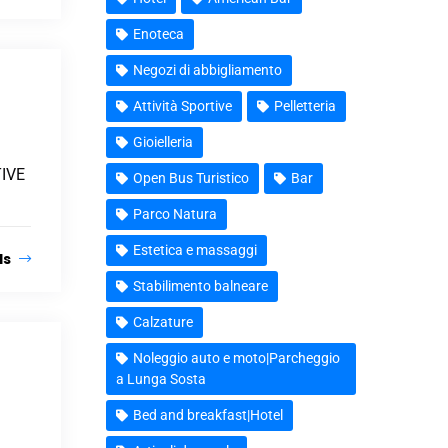
Enoteca
Negozi di abbigliamento
Attività Sportive
Pelletteria
Gioielleria
IVE
Open Bus Turistico
Bar
Parco Natura
Estetica e massaggi
ls
Stabilimento balneare
Calzature
Noleggio auto e moto|Parcheggio
a Lunga Sosta
Bed and breakfast|Hotel