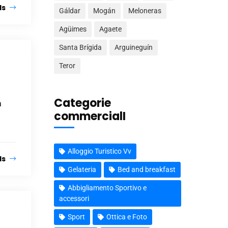
ls
Gáldar
Mogán
Meloneras
Agüimes
Agaete
Santa Brígida
Arguineguín
Teror
Categorie
a
commercialI
Alloggio Turistico Vv
ls
Gelateria
Bed and breakfast
Abbigliamento Sportivo e
accessori
Sport
Ottica e Foto