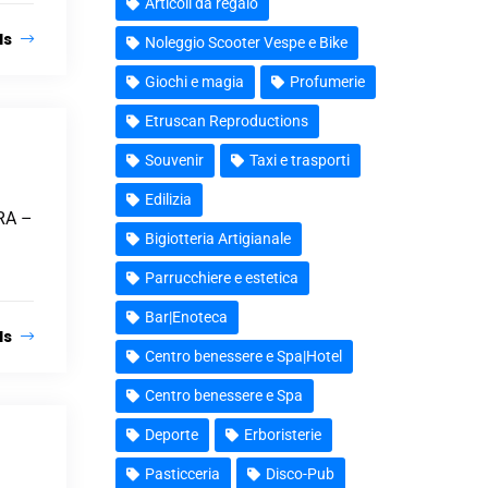
Articoli da regalo
ls
Noleggio Scooter Vespe e Bike
Giochi e magia
Profumerie
Etruscan Reproductions
Souvenir
Taxi e trasporti
Edilizia
RA –
Bigiotteria Artigianale
Parrucchiere e estetica
Bar|Enoteca
ls
Centro benessere e Spa|Hotel
Centro benessere e Spa
Deporte
Erboristerie
Pasticceria
Disco-Pub