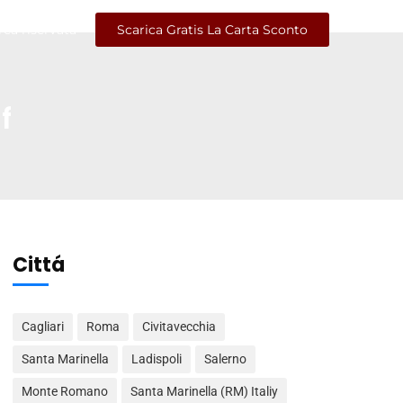
rea riservata
Scarica Gratis La Carta Sconto
f
Cittá
Cagliari
Roma
Civitavecchia
Santa Marinella
Ladispoli
Salerno
Monte Romano
Santa Marinella (RM) Italiy