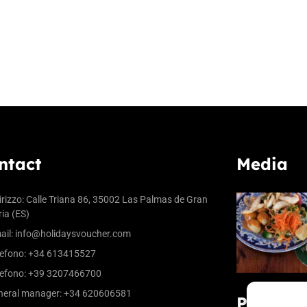
ntact
Media
irizzo: Calle Triana 86, 35002 Las Palmas de Gran
ia (ES)
ail:
info@holidaysvoucher.com
efono: +34 613415527
efono: +39 3207466700
eral manager: +34 620606581
Partner