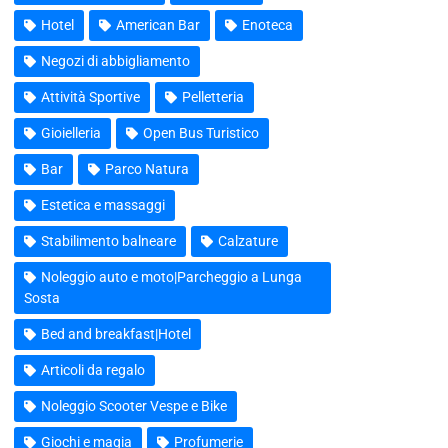
Hotel
American Bar
Enoteca
Negozi di abbigliamento
Attività Sportive
Pelletteria
Gioielleria
Open Bus Turistico
Bar
Parco Natura
Estetica e massaggi
Stabilimento balneare
Calzature
Noleggio auto e moto|Parcheggio a Lunga
Sosta
Bed and breakfast|Hotel
Articoli da regalo
Noleggio Scooter Vespe e Bike
Giochi e magia
Profumerie