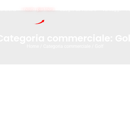
I nostri partners
unziona
Luoghi da visitare
Vantaggi
A
Categoria commerciale: Gol
Home
/ Categoria commerciale / Golf