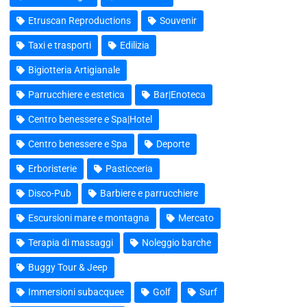
Etruscan Reproductions
Souvenir
Taxi e trasporti
Edilizia
Bigiotteria Artigianale
Parrucchiere e estetica
Bar|Enoteca
Centro benessere e Spa|Hotel
Centro benessere e Spa
Deporte
Erboristerie
Pasticceria
Disco-Pub
Barbiere e parrucchiere
Escursioni mare e montagna
Mercato
Terapia di massaggi
Noleggio barche
Buggy Tour & Jeep
Immersioni subacquee
Golf
Surf