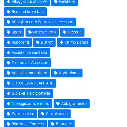
Alloggio Turistico Vv
Gelateria
Bed and breakfast
Abbigliamento Sportivo e accessori
Sport
Ottica e Foto
Pizzeria
Ristoranti
Bistrot
Intimo Donna
Assistenza sanitaria
Telefonia e Accessori
Agenzia immobiliare
Agriturismo
ORTOPEDIA PLANTARE
Gioielleria e bigiotteria
Noleggio auto e moto
Abbigliamento
Parrucchiere
Cartolibreria
Bistrot ed Enoteca
Boutique