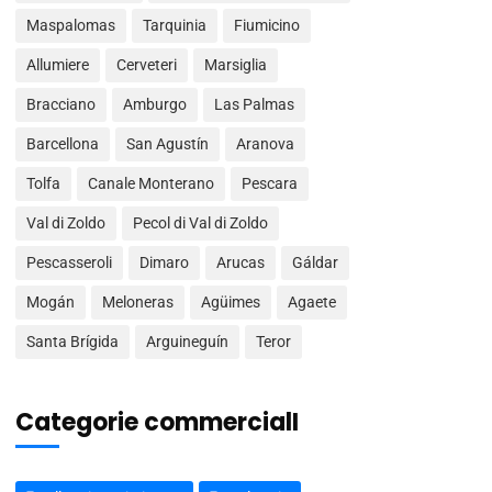
Maspalomas
Tarquinia
Fiumicino
Allumiere
Cerveteri
Marsiglia
Bracciano
Amburgo
Las Palmas
Barcellona
San Agustín
Aranova
Tolfa
Canale Monterano
Pescara
Val di Zoldo
Pecol di Val di Zoldo
Pescasseroli
Dimaro
Arucas
Gáldar
Mogán
Meloneras
Agüimes
Agaete
Santa Brígida
Arguineguín
Teror
Categorie commercialI