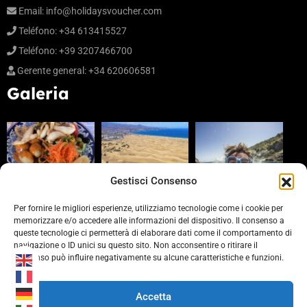
Email:
info@holidaysvoucher.com
Teléfono: +34 613415527
Teléfono: +39 3207466700
Gerente general: +34 620606581
Galeria
Gestisci Consenso
Per fornire le migliori esperienze, utilizziamo tecnologie come i cookie per
memorizzare e/o accedere alle informazioni del dispositivo. Il consenso a
queste tecnologie ci permetterà di elaborare dati come il comportamento di
Partners
navigazione o ID unici su questo sito. Non acconsentire o ritirare il
consenso può influire negativamente su alcune caratteristiche e funzioni.
https://www.laprovinciacv.it/
https://www.civonline.it/
Accetta