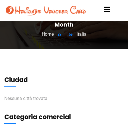
Month
Home
Italia
Ciudad
Nessuna città trovata.
Categoría comercial