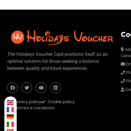
Co
Add
The Holidays Voucher Card positions itself as an
Canar
optimal solution for those seeking a balance
Em
between quality and travel experiences.
Ph
Ph
Gen
Privacy policy
Cookie policy
Termini e condizioni