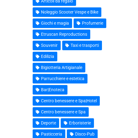
Articoli da regalo
Noleggio Scooter Vespe e Bike
Giochi e magia
Profumerie
Etruscan Reproductions
Souvenir
Taxi e trasporti
Edilizia
Bigiotteria Artigianale
Parrucchiere e estetica
Bar|Enoteca
Centro benessere e Spa|Hotel
Centro benessere e Spa
Deporte
Erboristerie
Pasticceria
Disco-Pub