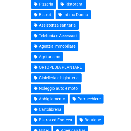
Pizzeria
Ristoranti
Bistrot
Intimo Donna
Assistenza sanitaria
Telefonia e Accessori
Agenzia immobiliare
Agriturismo
ORTOPEDIA PLANTARE
Gioielleria e bigiotteria
Noleggio auto e moto
Abbigliamento
Parrucchiere
Cartolibreria
Bistrot ed Enoteca
Boutique
Hotel
American Bar