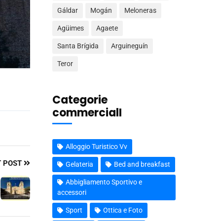
Gáldar
Mogán
Meloneras
Agüimes
Agaete
Santa Brígida
Arguineguín
Teror
Categorie
commercialI
Alloggio Turistico Vv
T POST
Gelateria
Bed and breakfast
Abbigliamento Sportivo e
accessori
Sport
Ottica e Foto