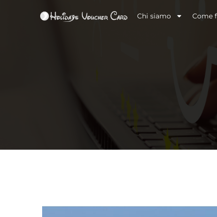
Chi siamo
Come f