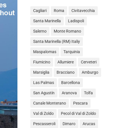
Cagliari
Roma
Civitavecchia
Santa Marinella
Ladispoli
Salerno
Monte Romano
Santa Marinella (RM) Italiy
Maspalomas
Tarquinia
Fiumicino
Allumiere
Cerveteri
Marsiglia
Bracciano
Amburgo
Las Palmas
Barcellona
San Agustín
Aranova
Tolfa
Canale Monterano
Pescara
Val di Zoldo
Pecol di Val di Zoldo
Pescasseroli
Dimaro
Arucas