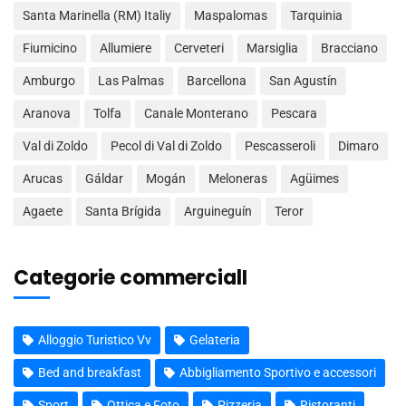
Santa Marinella (RM) Italiy
Maspalomas
Tarquinia
Fiumicino
Allumiere
Cerveteri
Marsiglia
Bracciano
Amburgo
Las Palmas
Barcellona
San Agustín
Aranova
Tolfa
Canale Monterano
Pescara
Val di Zoldo
Pecol di Val di Zoldo
Pescasseroli
Dimaro
Arucas
Gáldar
Mogán
Meloneras
Agüimes
Agaete
Santa Brígida
Arguineguín
Teror
Categorie commercialI
Alloggio Turistico Vv
Gelateria
Bed and breakfast
Abbigliamento Sportivo e accessori
Sport
Ottica e Foto
Pizzeria
Ristoranti