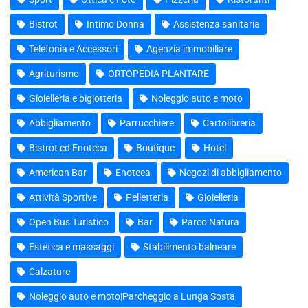
Bistrot
Intimo Donna
Assistenza sanitaria
Telefonia e Accessori
Agenzia immobiliare
Agriturismo
ORTOPEDIA PLANTARE
Gioielleria e bigiotteria
Noleggio auto e moto
Abbigliamento
Parrucchiere
Cartolibreria
Bistrot ed Enoteca
Boutique
Hotel
American Bar
Enoteca
Negozi di abbigliamento
Attività Sportive
Pelletteria
Gioielleria
Open Bus Turistico
Bar
Parco Natura
Estetica e massaggi
Stabilimento balneare
Calzature
Noleggio auto e moto|Parcheggio a Lunga Sosta