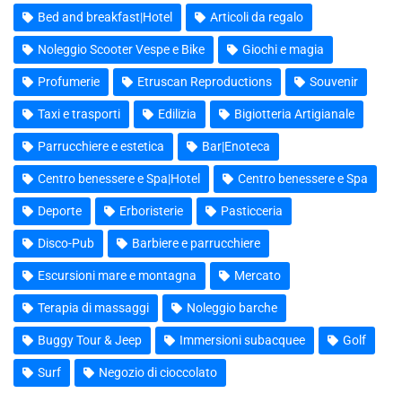
Bed and breakfast|Hotel
Articoli da regalo
Noleggio Scooter Vespe e Bike
Giochi e magia
Profumerie
Etruscan Reproductions
Souvenir
Taxi e trasporti
Edilizia
Bigiotteria Artigianale
Parrucchiere e estetica
Bar|Enoteca
Centro benessere e Spa|Hotel
Centro benessere e Spa
Deporte
Erboristerie
Pasticceria
Disco-Pub
Barbiere e parrucchiere
Escursioni mare e montagna
Mercato
Terapia di massaggi
Noleggio barche
Buggy Tour & Jeep
Immersioni subacquee
Golf
Surf
Negozio di cioccolato