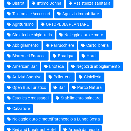
Bistrot
Intimo Donna
Assistenza sanitaria
Telefonia e Accessori
Agenzia immobiliare
Agriturismo
ORTOPEDIA PLANTARE
Gioielleria e bigiotteria
Noleggio auto e moto
Abbigliamento
Parrucchiere
Cartolibreria
Bistrot ed Enoteca
Boutique
Hotel
American Bar
Enoteca
Negozi di abbigliamento
Attività Sportive
Pelletteria
Gioielleria
Open Bus Turistico
Bar
Parco Natura
Estetica e massaggi
Stabilimento balneare
Calzature
Noleggio auto e moto|Parcheggio a Lunga Sosta
Bed and breakfast|Hotel
Articoli da regalo