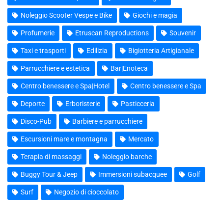
Noleggio Scooter Vespe e Bike
Giochi e magia
Profumerie
Etruscan Reproductions
Souvenir
Taxi e trasporti
Edilizia
Bigiotteria Artigianale
Parrucchiere e estetica
Bar|Enoteca
Centro benessere e Spa|Hotel
Centro benessere e Spa
Deporte
Erboristerie
Pasticceria
Disco-Pub
Barbiere e parrucchiere
Escursioni mare e montagna
Mercato
Terapia di massaggi
Noleggio barche
Buggy Tour & Jeep
Immersioni subacquee
Golf
Surf
Negozio di cioccolato