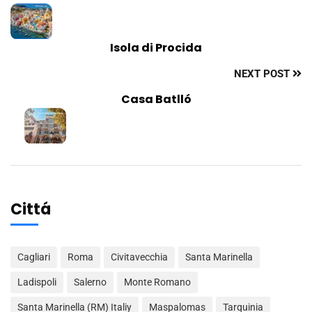
Isola di Procida
NEXT POST
Casa Batlló
Cittá
Cagliari
Roma
Civitavecchia
Santa Marinella
Ladispoli
Salerno
Monte Romano
Santa Marinella (RM) Italiy
Maspalomas
Tarquinia