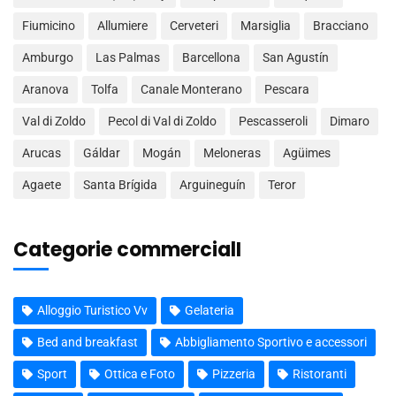
Fiumicino
Allumiere
Cerveteri
Marsiglia
Bracciano
Amburgo
Las Palmas
Barcellona
San Agustín
Aranova
Tolfa
Canale Monterano
Pescara
Val di Zoldo
Pecol di Val di Zoldo
Pescasseroli
Dimaro
Arucas
Gáldar
Mogán
Meloneras
Agüimes
Agaete
Santa Brígida
Arguineguín
Teror
Categorie commercialI
Alloggio Turistico Vv
Gelateria
Bed and breakfast
Abbigliamento Sportivo e accessori
Sport
Ottica e Foto
Pizzeria
Ristoranti