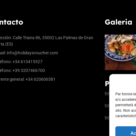
ntacto
Galeria
ección: Calle Triana 86, 35002 Las Palmas de Gran
ia (ES)
ail:
info@holidaysvoucher.com
éfono: +34 613415527
éfono: +39 3207466700
ente general: +34 620606581
Partner
https://www.la
Per fornire 
e/o accedere
https://www.ci
permetterà d
sito. Non ac
caratteristic
https://b-rewar
Ac