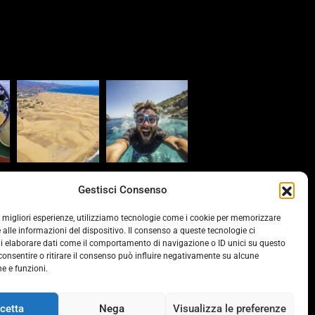
s
Gestisci Consenso
provinciacv.it/
le migliori esperienze, utilizziamo tecnologie come i cookie per memorizzare
 alle informazioni del dispositivo. Il consenso a queste tecnologie ci
vonline.it/
i elaborare dati come il comportamento di navigazione o ID unici su questo
consentire o ritirare il consenso può influire negativamente su alcune
he e funzioni.
ds.it/
cetta
Nega
Visualizza le preferenze