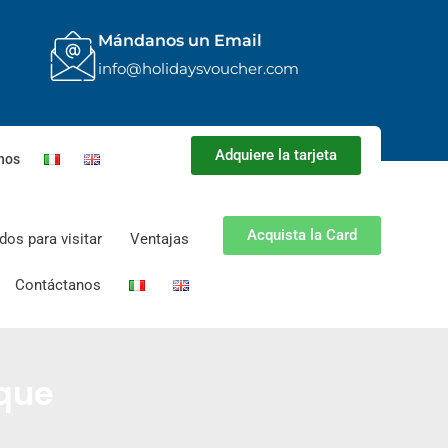
Mándanos un Email
info@holidaysvoucher.com
Adquiere la tarjeta
nos
Acquista la Card
os para visitar
Ventajas
Contáctanos
ique