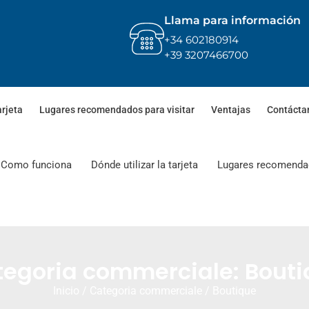
Llama para información
+34 602180914
+39 3207466700
arjeta
Lugares recomendados para visitar
Ventajas
Contácta
Como funciona
Dónde utilizar la tarjeta
Lugares recomendad
egoria commerciale: Bout
Inicio
/ Categoria commerciale / Boutique