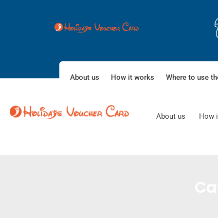
About us
How it works
Where to use th
About us
How i
Ca