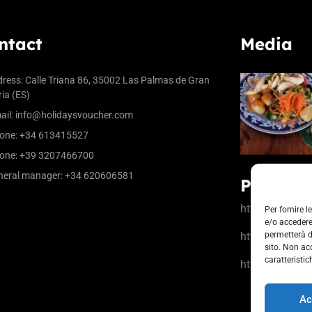
ntact
Media
ress:
Calle Triana 86, 35002 Las Palmas de Gran
ia (ES)
ail:
info@holidaysvoucher.com
one:
+34 613415527
one:
+39 3207466700
eral manager:
+34 620606581
Partner
https://www.la
Per fornire 
e/o accedere
https://www.ci
permetterà d
sito. Non ac
caratteristic
https://b-rewar
Ac