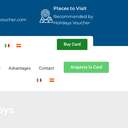
Places to Visit
Recommended by
voucher.com
Holidays Voucher
Buy Card
Acquista la Card
t
Advantages
Contact
oys