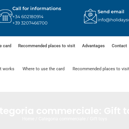
Call for informations
Send email
+34 602180914
info@holidays
+39 3207466700
e card
Recommended places to visit
Advantages
Contact
t works
Where to use the card
Recommended places to visi
tegoria commerciale: Gift t
Home
/ Categoria commerciale / Gift toys