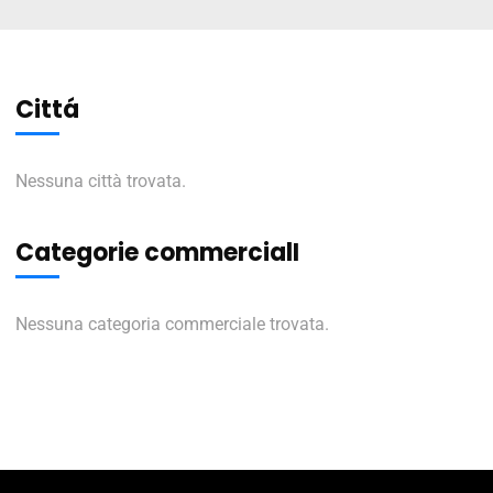
Cittá
Nessuna città trovata.
Categorie commercialI
Nessuna categoria commerciale trovata.