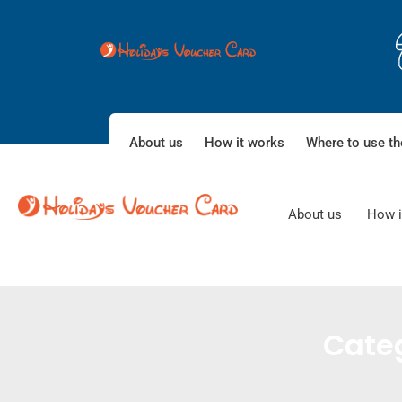
About us
How it works
Where to use th
About us
How i
Cate