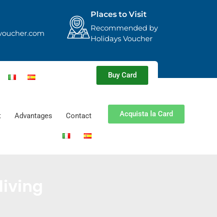
Places to Visit
Recommended by
voucher.com
Holidays Voucher
Buy Card
Acquista la Card
t
Advantages
Contact
iving