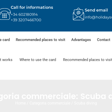
Call for informations
Send email
+34 602180914
info@holidays
+39 3207466700
e card
Recommended places to visit
Advantages
Contact
t works
Where to use the card
Recommended places to visi
goria commerciale: Scuba d
Home
/ Categoria commerciale / Scuba diving