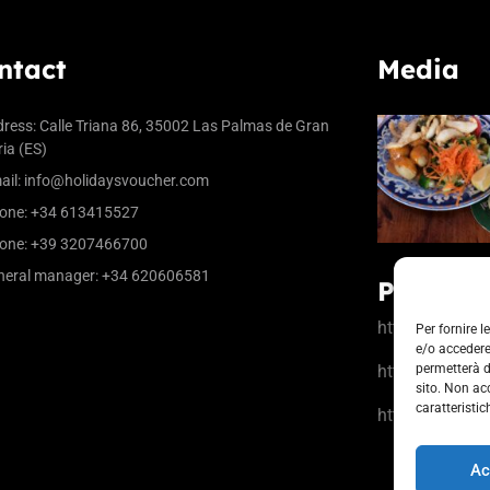
ntact
Media
ress:
Calle Triana 86, 35002 Las Palmas de Gran
ia (ES)
ail:
info@holidaysvoucher.com
one:
+34 613415527
one:
+39 3207466700
eral manager:
+34 620606581
Partner
https://www.la
Per fornire 
e/o accedere
https://www.ci
permetterà d
sito. Non ac
caratteristic
https://b-rewar
Ac