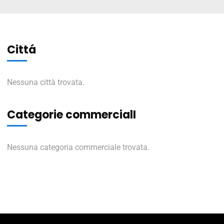
Cittá
Nessuna città trovata.
Categorie commercialI
Nessuna categoria commerciale trovata.